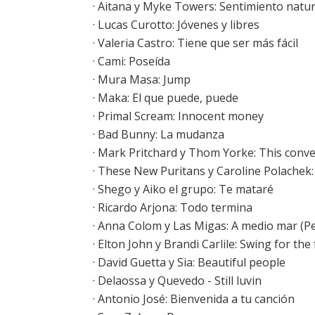
·
Aitana y Myke Towers: Sentimiento natur
·
Lucas Curotto: Jóvenes y libres
·
Valeria Castro: Tiene que ser más fácil
·
Cami: Poseída
·
Mura Masa: Jump
·
Maka: El que puede, puede
·
Primal Scream: Innocent money
·
Bad Bunny: La mudanza
·
Mark Pritchard y Thom Yorke: This conver
·
These New Puritans y Caroline Polachek: 
·
Shego y Aiko el grupo: Te mataré
·
Ricardo Arjona: Todo termina
· Anna Colom y Las Migas: A medio mar (P
·
Elton John y Brandi Carlile: Swing for the
·
David Guetta y Sia: Beautiful people
· Delaossa y Quevedo - Still luvin
·
Antonio José: Bienvenida a tu canción