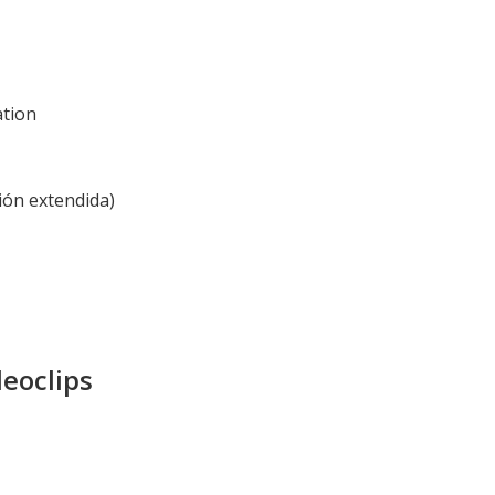
ation
ción extendida)
deoclips