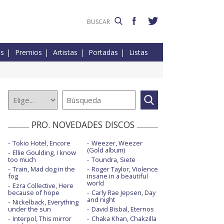
es
Premios
Artistas
Portadas
Listas
PRO. NOVEDADES DISCOS
Tokio Hotel, Encore
Weezer, Weezer
(Gold album)
Ellie Goulding, I know
too much
Toundra, Siete
Train, Mad dog in the
Roger Taylor, Violence
fog
insane in a beautiful
world
Ezra Collective, Here
because of hope
Carly Rae Jepsen, Day
and night
Nickelback, Everything
under the sun
David Bisbal, Eternos
Interpol, This mirror
Chaka Khan, Chakzilla