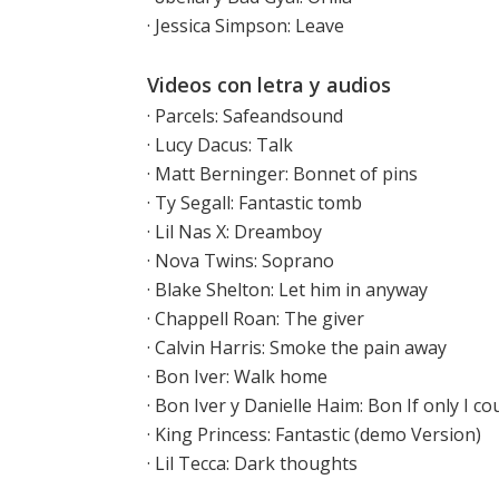
·
Jessica Simpson: Leave
Videos con letra y audios
·
Parcels: Safeandsound
·
Lucy Dacus: Talk
·
Matt Berninger: Bonnet of pins
·
Ty Segall: Fantastic tomb
·
Lil Nas X: Dreamboy
·
Nova Twins: Soprano
·
Blake Shelton: Let him in anyway
·
Chappell Roan: The giver
·
Calvin Harris: Smoke the pain away
·
Bon Iver: Walk home
·
Bon Iver y Danielle Haim: Bon If only I co
· King Princess: Fantastic (demo Version)
· Lil Tecca: Dark thoughts