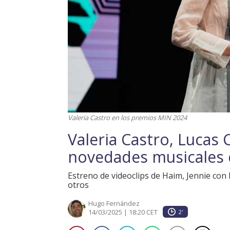
Valeria Castro en los premios MIN 2024
Valeria Castro, Lucas 
novedades musicales 
Estreno de videoclips de Haim, Jennie co
otros
Hugo Fernández
14/03/2025 | 18:20 CET
2'