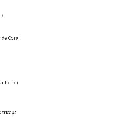
vd
 de Coral
a. Rocío)
 tríceps