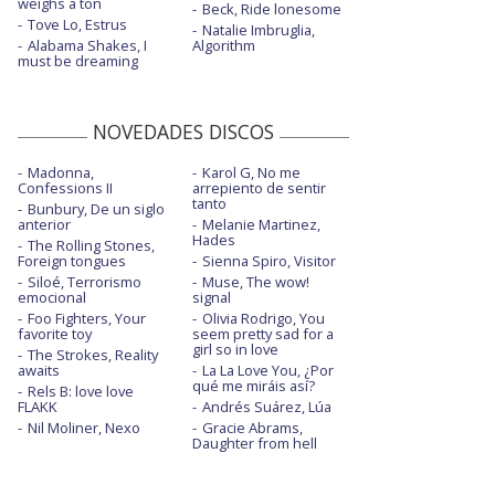
weighs a ton
Beck, Ride lonesome
Tove Lo, Estrus
Natalie Imbruglia,
Alabama Shakes, I
Algorithm
must be dreaming
NOVEDADES DISCOS
Madonna,
Karol G, No me
Confessions II
arrepiento de sentir
tanto
Bunbury, De un siglo
anterior
Melanie Martinez,
Hades
The Rolling Stones,
Foreign tongues
Sienna Spiro, Visitor
Siloé, Terrorismo
Muse, The wow!
emocional
signal
Foo Fighters, Your
Olivia Rodrigo, You
favorite toy
seem pretty sad for a
girl so in love
The Strokes, Reality
awaits
La La Love You, ¿Por
qué me miráis así?
Rels B: love love
FLAKK
Andrés Suárez, Lúa
Nil Moliner, Nexo
Gracie Abrams,
Daughter from hell