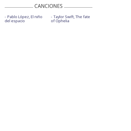
CANCIONES
Pablo López, El niño
Taylor Swift, The fate
del espacio
of Ophelia