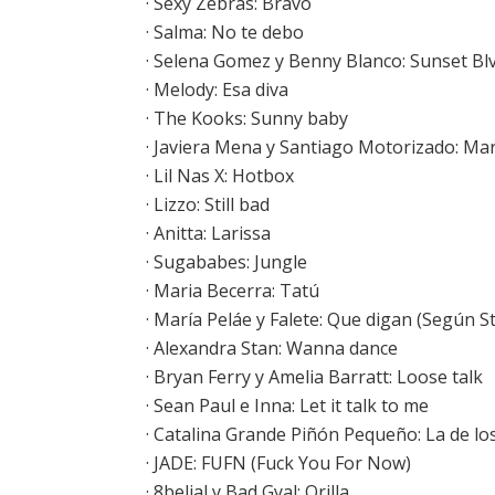
·
Sexy Zebras: Bravo
· Salma: No te debo
·
Selena Gomez y Benny Blanco: Sunset Bl
·
Melody: Esa diva
·
The Kooks: Sunny baby
·
Javiera Mena y Santiago Motorizado: Mar
·
Lil Nas X: Hotbox
·
Lizzo: Still bad
·
Anitta: Larissa
·
Sugababes: Jungle
·
Maria Becerra: Tatú
·
María Peláe y Falete: Que digan (Según St
· Alexandra Stan: Wanna dance
·
Bryan Ferry y Amelia Barratt: Loose talk
· Sean Paul e Inna: Let it talk to me
·
Catalina Grande Piñón Pequeño: La de los
· JADE: FUFN (Fuck You For Now)
· 8belial y Bad Gyal: Orilla