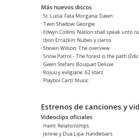
Más nuevos discos
·
St. Lucia: Fata Morgana: Dawn
·
Twin Shadow: Georgie
·
Edwyn Collins: Nation shall speak unto n
·
Ibon Errazkin: Nubes y claros
·
Steven Wilson: The overview
·
Snow Patrol - The forest is the path (Edi
·
Gwen Stefani: Bouquet Deluxe
·
Rojuu y evilgiane: 62 starz
·
Playboi Carti: Music
Estrenos de canciones y vi
Videoclips oficiales
·
Haim: Relationships
·
Jennie y Dua Lipa: Handlebars