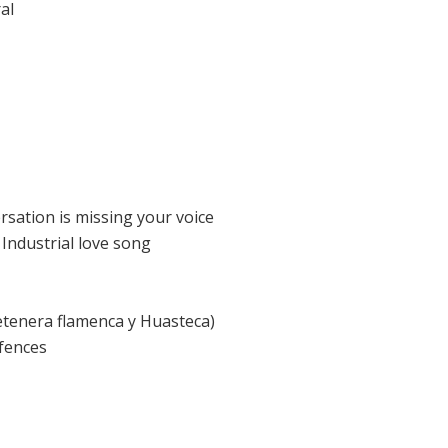
al
sation is missing your voice
Industrial love song
etenera flamenca y Huasteca)
 fences