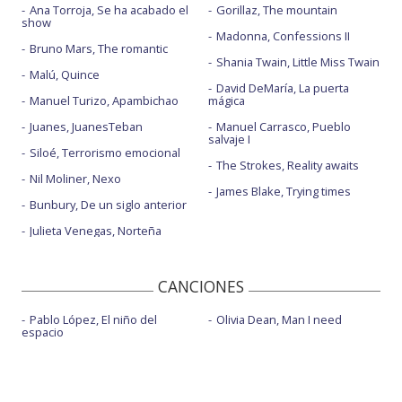
Ana Torroja, Se ha acabado el
Gorillaz, The mountain
show
Madonna, Confessions II
Bruno Mars, The romantic
Shania Twain, Little Miss Twain
Malú, Quince
David DeMaría, La puerta
Manuel Turizo, Apambichao
mágica
Juanes, JuanesTeban
Manuel Carrasco, Pueblo
salvaje I
Siloé, Terrorismo emocional
The Strokes, Reality awaits
Nil Moliner, Nexo
James Blake, Trying times
Bunbury, De un siglo anterior
Julieta Venegas, Norteña
CANCIONES
Pablo López, El niño del
Olivia Dean, Man I need
espacio