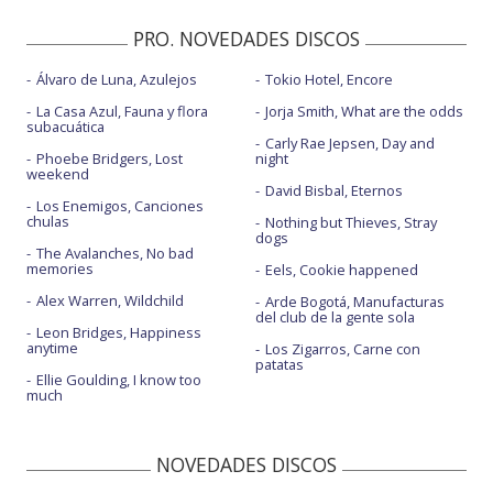
PRO. NOVEDADES DISCOS
Álvaro de Luna, Azulejos
Tokio Hotel, Encore
La Casa Azul, Fauna y flora
Jorja Smith, What are the odds
subacuática
Carly Rae Jepsen, Day and
Phoebe Bridgers, Lost
night
weekend
David Bisbal, Eternos
Los Enemigos, Canciones
chulas
Nothing but Thieves, Stray
dogs
The Avalanches, No bad
memories
Eels, Cookie happened
Alex Warren, Wildchild
Arde Bogotá, Manufacturas
del club de la gente sola
Leon Bridges, Happiness
anytime
Los Zigarros, Carne con
patatas
Ellie Goulding, I know too
much
NOVEDADES DISCOS