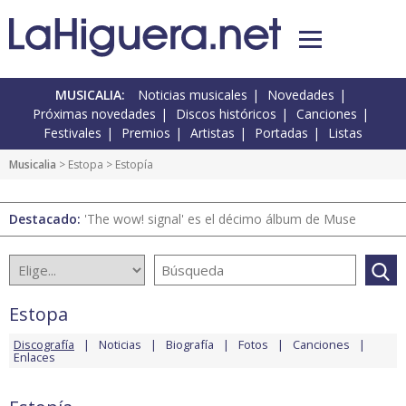
MUSICALIA:
Noticias musicales
Novedades
Próximas novedades
Discos históricos
Canciones
Festivales
Premios
Artistas
Portadas
Listas
Musicalia
>
Estopa
> Estopía
Destacado:
'The wow! signal' es el décimo álbum de Muse
Estopa
Discografía
Noticias
Biografía
Fotos
Canciones
Enlaces