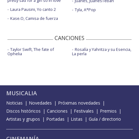
pretty sad for a girl so in love
Juanes, JuanesTeban
Laura Pausini, Yo canto 2
Tyla, A*Pop
Kase.O, Camisa de fuerza
CANCIONES
Taylor Swift, The fate of
Rosalía y Yahritza y su Esencia,
Ophelia
La perla
MUSICALIA
Noticias
Novedades
Próximas novedades
Discos históricos
Canciones
Festivales
Premios
Artistas y grupos
Portadas
Listas
Guía / directorio
CINEMANÍA