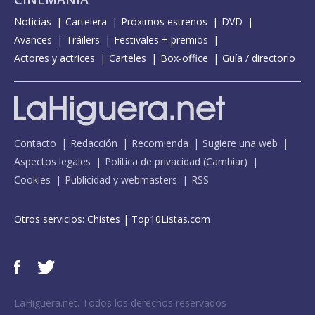
Noticias
Cartelera
Próximos estrenos
DVD
Avances
Tráilers
Festivales + premios
Actores y actrices
Carteles
Box-office
Guía / directorio
Contacto
Redacción
Recomienda
Sugiere una web
Aspectos legales
Política de privacidad
(
Cambiar
)
Cookies
Publicidad y webmasters
RSS
Otros servicios:
Chistes
|
Top10Listas.com
LaHiguera.net. Todos los derechos reservados