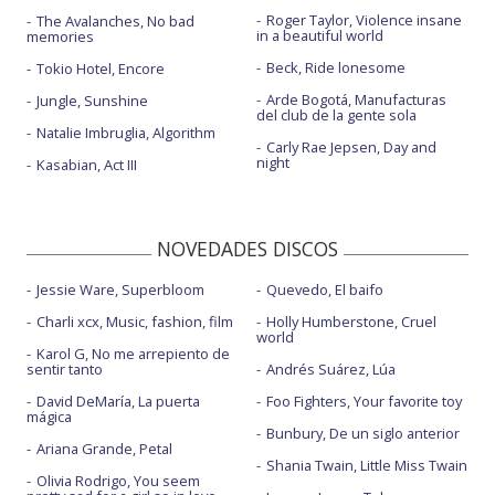
Roger Taylor, Violence insane
The Avalanches, No bad
in a beautiful world
memories
Beck, Ride lonesome
Tokio Hotel, Encore
Arde Bogotá, Manufacturas
Jungle, Sunshine
del club de la gente sola
Natalie Imbruglia, Algorithm
Carly Rae Jepsen, Day and
night
Kasabian, Act III
NOVEDADES DISCOS
Jessie Ware, Superbloom
Quevedo, El baifo
Charli xcx, Music, fashion, film
Holly Humberstone, Cruel
world
Karol G, No me arrepiento de
sentir tanto
Andrés Suárez, Lúa
David DeMaría, La puerta
Foo Fighters, Your favorite toy
mágica
Bunbury, De un siglo anterior
Ariana Grande, Petal
Shania Twain, Little Miss Twain
Olivia Rodrigo, You seem