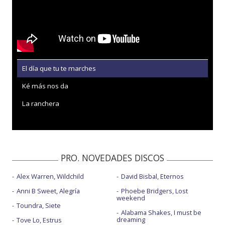
El día que tu te marches
Ké más nos da
La ranchera
PRO. NOVEDADES DISCOS
Alex Warren, Wildchild
David Bisbal, Eternos
Anni B Sweet, Alegría
Phoebe Bridgers, Lost
weekend
Toundra, Siete
Alabama Shakes, I must be
dreaming
Tove Lo, Estrus