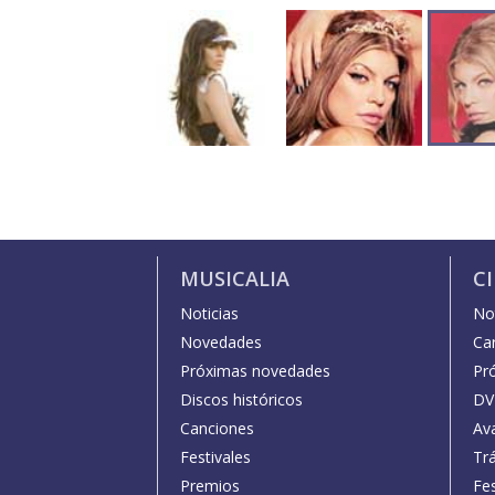
MUSICALIA
C
Noticias
Not
Novedades
Car
Próximas novedades
Pr
Discos históricos
DV
Canciones
Av
Festivales
Trá
Premios
Fe