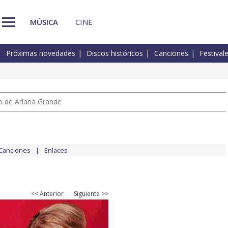
MÚSICA
CINE
Próximas novedades
Discos históricos
Canciones
Festival
io de Ariana Grande
Canciones
Enlaces
<< Anterior
Siguiente >>