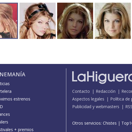
INEMANÍA
icias
telera
Contacto
Redacción
Reco
óximos estrenos
Aspectos legales
Política de
D
Publicidad y webmasters
RS
ances
ilers
Otros servicios:
Chistes
|
Top1
stivales + premios