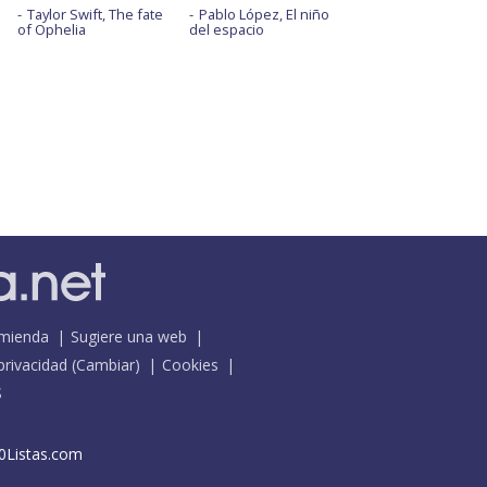
Taylor Swift, The fate
Pablo López, El niño
of Ophelia
del espacio
mienda
Sugiere una web
 privacidad
(
Cambiar
)
Cookies
S
0Listas.com