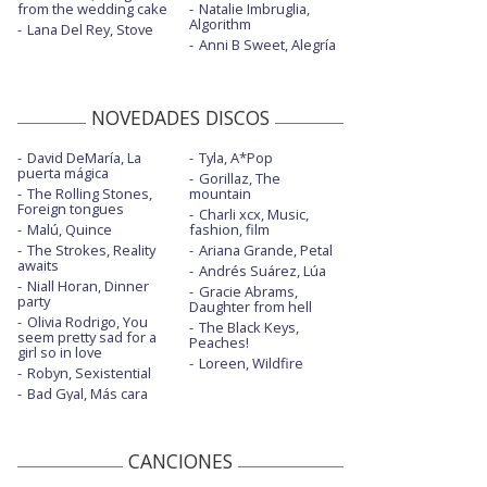
from the wedding cake
Natalie Imbruglia,
Algorithm
Lana Del Rey, Stove
Anni B Sweet, Alegría
NOVEDADES DISCOS
David DeMaría, La
Tyla, A*Pop
puerta mágica
Gorillaz, The
The Rolling Stones,
mountain
Foreign tongues
Charli xcx, Music,
Malú, Quince
fashion, film
The Strokes, Reality
Ariana Grande, Petal
awaits
Andrés Suárez, Lúa
Niall Horan, Dinner
Gracie Abrams,
party
Daughter from hell
Olivia Rodrigo, You
The Black Keys,
seem pretty sad for a
Peaches!
girl so in love
Loreen, Wildfire
Robyn, Sexistential
Bad Gyal, Más cara
CANCIONES