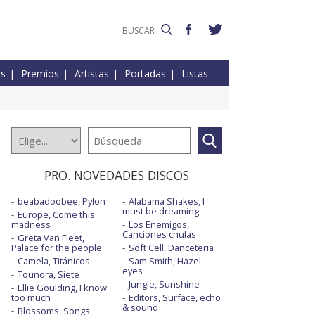
es
Premios
Artistas
Portadas
Listas
PRO. NOVEDADES DISCOS
beabadoobee, Pylon
Alabama Shakes, I
must be dreaming
Europe, Come this
madness
Los Enemigos,
Canciones chulas
Greta Van Fleet,
Palace for the people
Soft Cell, Danceteria
Camela, Titánicos
Sam Smith, Hazel
eyes
Toundra, Siete
Jungle, Sunshine
Ellie Goulding, I know
too much
Editors, Surface, echo
& sound
Blossoms, Songs