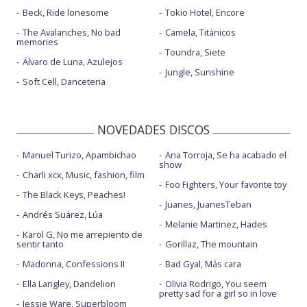
Beck, Ride lonesome
Tokio Hotel, Encore
The Avalanches, No bad
Camela, Titánicos
memories
Toundra, Siete
Álvaro de Luna, Azulejos
Jungle, Sunshine
Soft Cell, Danceteria
NOVEDADES DISCOS
Manuel Turizo, Apambichao
Ana Torroja, Se ha acabado el
show
Charli xcx, Music, fashion, film
Foo Fighters, Your favorite toy
The Black Keys, Peaches!
Juanes, JuanesTeban
Andrés Suárez, Lúa
Melanie Martinez, Hades
Karol G, No me arrepiento de
sentir tanto
Gorillaz, The mountain
Madonna, Confessions II
Bad Gyal, Más cara
Ella Langley, Dandelion
Olivia Rodrigo, You seem
pretty sad for a girl so in love
Jessie Ware, Superbloom