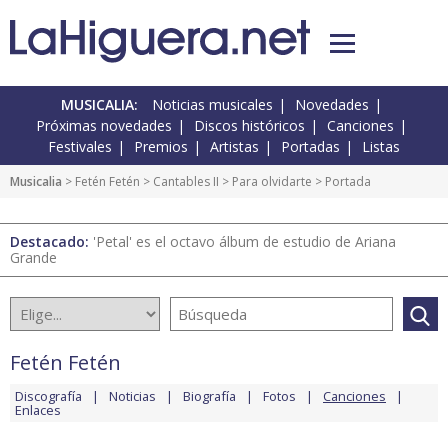
MUSICALIA:
Noticias musicales
Novedades
Próximas novedades
Discos históricos
Canciones
Festivales
Premios
Artistas
Portadas
Listas
Musicalia
>
Fetén Fetén
>
Cantables II
>
Para olvidarte
> Portada
Destacado:
'Petal' es el octavo álbum de estudio de Ariana
Grande
Fetén Fetén
Discografía
Noticias
Biografía
Fotos
Canciones
Enlaces