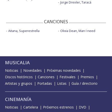
Jorge Drexler, Taracá
CANCIONES
Aitana, Superestrella
Olivia Dean, Man I need
MUSICALIA
Noticias
Novedades
Próximas novedades
Discos históricos
Canciones
Festivales
Premios
Artistas y grupos
Portadas
Listas
Guía / directorio
CINEMANÍA
Noticias
Cartelera
Próximos estrenos
DVD