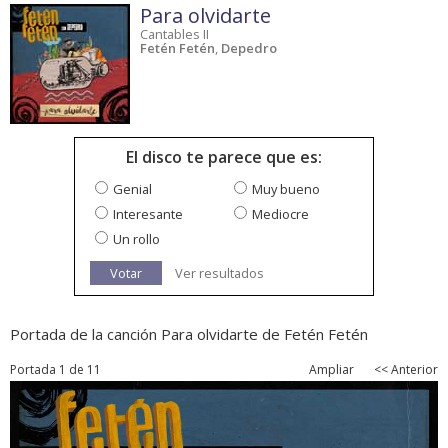
Para olvidarte
Cantables II
Fetén Fetén
,
Depedro
El disco te parece que es:
Genial
Muy bueno
Interesante
Mediocre
Un rollo
Votar
Ver resultados
Portada de la canción Para olvidarte de Fetén Fetén
Portada 1 de 11
Ampliar
<< Anterior