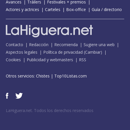
Avances
Tráilers
Festivales + premios
Actores y actrices
Carteles
Box-office
Guía / directorio
Contacto
Redacción
Recomienda
Sugiere una web
Aspectos legales
Política de privacidad
(
Cambiar
)
Cookies
Publicidad y webmasters
RSS
Otros servicios:
Chistes
|
Top10Listas.com
LaHiguera.net. Todos los derechos reservados