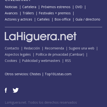
Noticias
Cartelera
Próximos estrenos
DVD
Avances
Tráilers
Festivales + premios
Actores y actrices
Carteles
Box-office
Guía / directorio
Contacto
Redacción
Recomienda
Sugiere una web
Aspectos legales
Política de privacidad
(
Cambiar
)
Cookies
Publicidad y webmasters
RSS
Otros servicios:
Chistes
|
Top10Listas.com
LaHiguera.net. Todos los derechos reservados