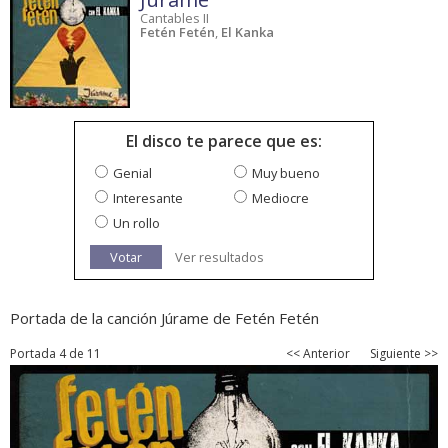
Cantables II
Fetén Fetén
,
El Kanka
El disco te parece que es:
Genial
Muy bueno
Interesante
Mediocre
Un rollo
Votar
Ver resultados
Portada de la canción Júrame de Fetén Fetén
Portada 4 de 11
<< Anterior
Siguiente >>