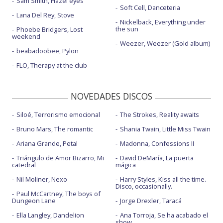
Sam Smith, Hazel eyes
Soft Cell, Danceteria
Lana Del Rey, Stove
Nickelback, Everything under
the sun
Phoebe Bridgers, Lost
weekend
Weezer, Weezer (Gold album)
beabadoobee, Pylon
FLO, Therapy at the club
NOVEDADES DISCOS
Siloé, Terrorismo emocional
The Strokes, Reality awaits
Bruno Mars, The romantic
Shania Twain, Little Miss Twain
Ariana Grande, Petal
Madonna, Confessions II
Triángulo de Amor Bizarro, Mi
David DeMaría, La puerta
catedral
mágica
Nil Moliner, Nexo
Harry Styles, Kiss all the time.
Disco, occasionally.
Paul McCartney, The boys of
Dungeon Lane
Jorge Drexler, Taracá
Ella Langley, Dandelion
Ana Torroja, Se ha acabado el
show