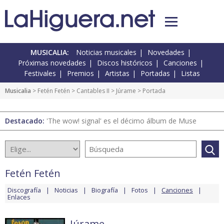
MUSICALIA:
Noticias musicales
Novedades
Próximas novedades
Discos históricos
Canciones
Festivales
Premios
Artistas
Portadas
Listas
Musicalia
>
Fetén Fetén
>
Cantables II
>
Júrame
> Portada
Destacado:
'The wow! signal' es el décimo álbum de Muse
Fetén Fetén
Discografía
Noticias
Biografía
Fotos
Canciones
Enlaces
Júrame