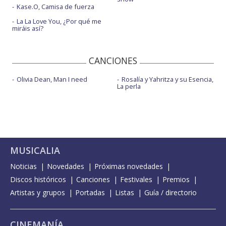
Kase.O, Camisa de fuerza
La La Love You, ¿Por qué me
miráis así?
CANCIONES
Olivia Dean, Man I need
Rosalía y Yahritza y su Esencia,
La perla
MUSICALIA
Noticias
Novedades
Próximas novedades
Discos históricos
Canciones
Festivales
Premios
Artistas y grupos
Portadas
Listas
Guía / directorio
CINEMANÍA