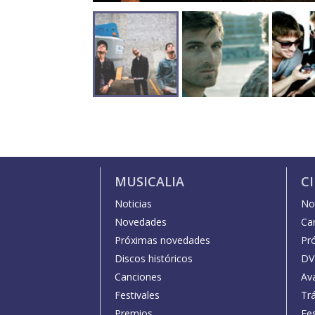
MUSICALIA
C
Noticias
Not
Novedades
Car
Próximas novedades
Pr
Discos históricos
DV
Canciones
Av
Festivales
Trá
Premios
Fe