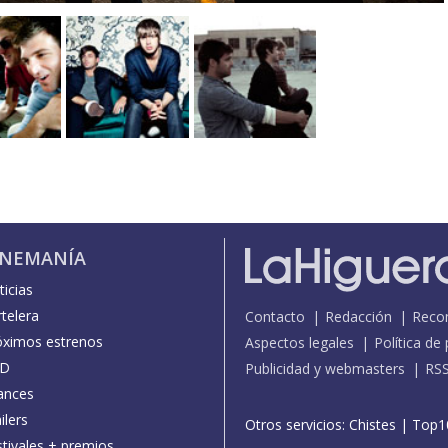
INEMANÍA
icias
telera
Contacto
Redacción
Reco
óximos estrenos
Aspectos legales
Política de
D
Publicidad y webmasters
RS
ances
ilers
Otros servicios:
Chistes
|
Top1
stivales + premios