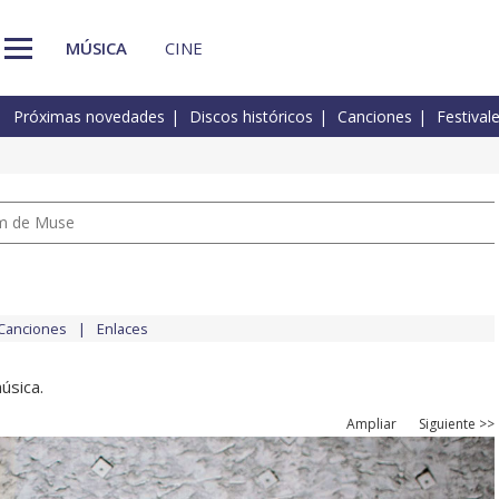
MÚSICA
CINE
Próximas novedades
Discos históricos
Canciones
Festival
um de Muse
Canciones
Enlaces
úsica.
Ampliar
Siguiente >>