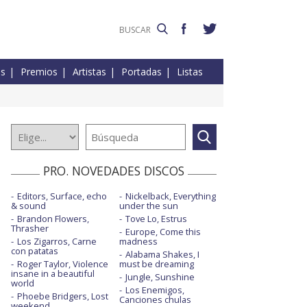
es
Premios
Artistas
Portadas
Listas
PRO. NOVEDADES DISCOS
Editors, Surface, echo
Nickelback, Everything
& sound
under the sun
Brandon Flowers,
Tove Lo, Estrus
Thrasher
Europe, Come this
Los Zigarros, Carne
madness
con patatas
Alabama Shakes, I
Roger Taylor, Violence
must be dreaming
insane in a beautiful
Jungle, Sunshine
world
Los Enemigos,
Phoebe Bridgers, Lost
Canciones chulas
weekend