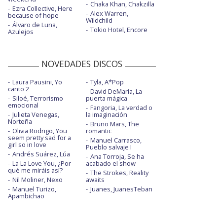
Chaka Khan, Chakzilla
Ezra Collective, Here
Alex Warren,
because of hope
Wildchild
Álvaro de Luna,
Tokio Hotel, Encore
Azulejos
NOVEDADES DISCOS
Laura Pausini, Yo
Tyla, A*Pop
canto 2
David DeMaría, La
Siloé, Terrorismo
puerta mágica
emocional
Fangoria, La verdad o
Julieta Venegas,
la imaginación
Norteña
Bruno Mars, The
Olivia Rodrigo, You
romantic
seem pretty sad for a
Manuel Carrasco,
girl so in love
Pueblo salvaje I
Andrés Suárez, Lúa
Ana Torroja, Se ha
La La Love You, ¿Por
acabado el show
qué me miráis así?
The Strokes, Reality
Nil Moliner, Nexo
awaits
Manuel Turizo,
Juanes, JuanesTeban
Apambichao