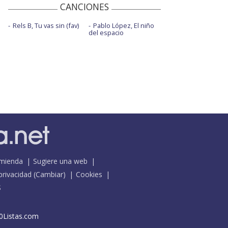
CANCIONES
Rels B, Tu vas sin (fav)
Pablo López, El niño
del espacio
mienda
Sugiere una web
 privacidad
(
Cambiar
)
Cookies
S
0Listas.com