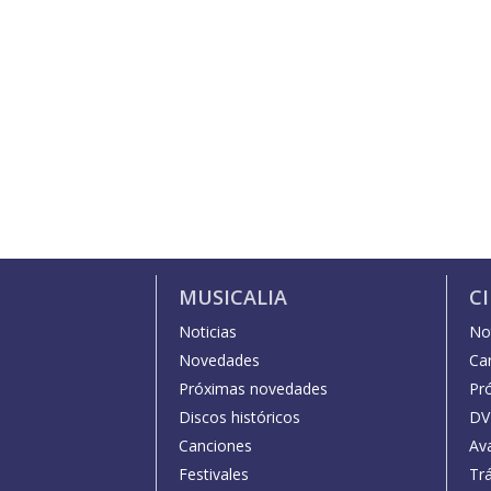
MUSICALIA
C
Noticias
Not
Novedades
Car
Próximas novedades
Pr
Discos históricos
DV
Canciones
Av
Festivales
Trá