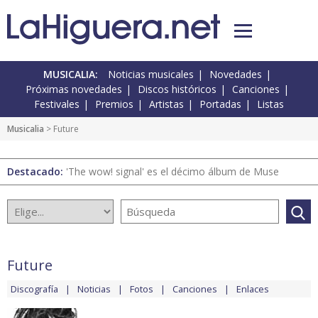
MUSICALIA:
Noticias musicales
Novedades
Próximas novedades
Discos históricos
Canciones
Festivales
Premios
Artistas
Portadas
Listas
Musicalia
> Future
Destacado:
'The wow! signal' es el décimo álbum de Muse
Future
Discografía
Noticias
Fotos
Canciones
Enlaces