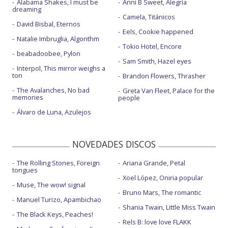
Alabama Shakes, I must be
Anni B Sweet, Alegría
dreaming
Camela, Titánicos
David Bisbal, Eternos
Eels, Cookie happened
Natalie Imbruglia, Algorithm
Tokio Hotel, Encore
beabadoobee, Pylon
Sam Smith, Hazel eyes
Interpol, This mirror weighs a
ton
Brandon Flowers, Thrasher
The Avalanches, No bad
Greta Van Fleet, Palace for the
memories
people
Álvaro de Luna, Azulejos
NOVEDADES DISCOS
The Rolling Stones, Foreign
Ariana Grande, Petal
tongues
Xoel López, Oniria popular
Muse, The wow! signal
Bruno Mars, The romantic
Manuel Turizo, Apambichao
Shania Twain, Little Miss Twain
The Black Keys, Peaches!
Rels B: love love FLAKK