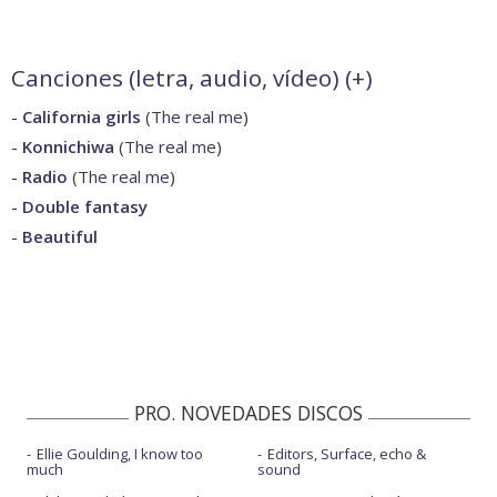
Canciones (letra, audio, vídeo) (
+
)
-
California girls
(
The real me
)
-
Konnichiwa
(
The real me
)
-
Radio
(
The real me
)
-
Double fantasy
-
Beautiful
PRO. NOVEDADES DISCOS
Ellie Goulding, I know too
Editors, Surface, echo &
much
sound