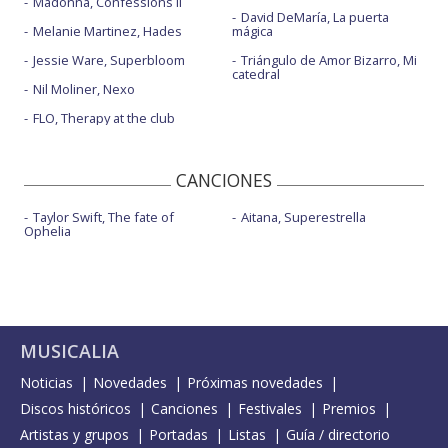
Madonna, Confessions II
David DeMaría, La puerta
Melanie Martinez, Hades
mágica
Jessie Ware, Superbloom
Triángulo de Amor Bizarro, Mi
catedral
Nil Moliner, Nexo
FLO, Therapy at the club
CANCIONES
Taylor Swift, The fate of
Aitana, Superestrella
Ophelia
MUSICALIA
Noticias
Novedades
Próximas novedades
Discos históricos
Canciones
Festivales
Premios
Artistas y grupos
Portadas
Listas
Guía / directorio