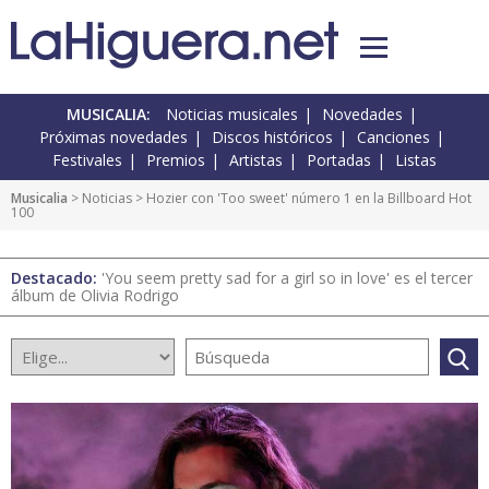
MUSICALIA:
Noticias musicales
Novedades
Próximas novedades
Discos históricos
Canciones
Festivales
Premios
Artistas
Portadas
Listas
Musicalia
>
Noticias
> Hozier con 'Too sweet' número 1 en la Billboard Hot
100
Destacado:
'You seem pretty sad for a girl so in love' es el tercer
álbum de Olivia Rodrigo