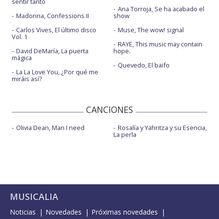
sentir tanto
Ana Torroja, Se ha acabado el
Madonna, Confessions II
show
Carlos Vives, El último disco
Muse, The wow! signal
Vol. 1
RAYE, This music may contain
David DeMaría, La puerta
hope.
mágica
Quevedo, El baifo
La La Love You, ¿Por qué me
miráis así?
CANCIONES
Olivia Dean, Man I need
Rosalía y Yahritza y su Esencia,
La perla
MUSICALIA
Noticias
Novedades
Próximas novedades