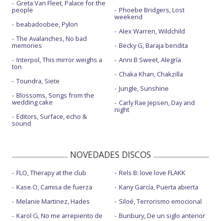
Greta Van Fleet, Palace for the
people
Phoebe Bridgers, Lost
weekend
beabadoobee, Pylon
Alex Warren, Wildchild
The Avalanches, No bad
memories
Becky G, Baraja bendita
Interpol, This mirror weighs a
Anni B Sweet, Alegría
ton
Chaka Khan, Chakzilla
Toundra, Siete
Jungle, Sunshine
Blossoms, Songs from the
wedding cake
Carly Rae Jepsen, Day and
night
Editors, Surface, echo &
sound
NOVEDADES DISCOS
FLO, Therapy at the club
Rels B: love love FLAKK
Kase.O, Camisa de fuerza
Kany García, Puerta abierta
Melanie Martinez, Hades
Siloé, Terrorismo emocional
Karol G, No me arrepiento de
Bunbury, De un siglo anterior