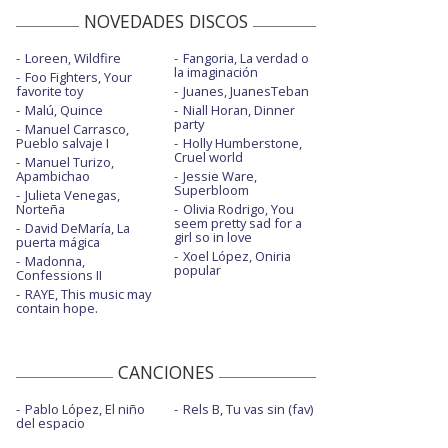
NOVEDADES DISCOS
Loreen, Wildfire
Fangoria, La verdad o
la imaginación
Foo Fighters, Your
favorite toy
Juanes, JuanesTeban
Malú, Quince
Niall Horan, Dinner
party
Manuel Carrasco,
Pueblo salvaje I
Holly Humberstone,
Cruel world
Manuel Turizo,
Apambichao
Jessie Ware,
Superbloom
Julieta Venegas,
Norteña
Olivia Rodrigo, You
seem pretty sad for a
David DeMaría, La
girl so in love
puerta mágica
Xoel López, Oniria
Madonna,
popular
Confessions II
RAYE, This music may
contain hope.
CANCIONES
Pablo López, El niño
Rels B, Tu vas sin (fav)
del espacio