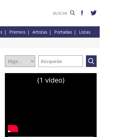
es
Premios
Artistas
Portadas
Listas
(1 vídeo)