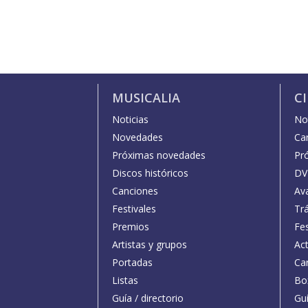
MUSICALIA
C
Noticias
Not
Novedades
Car
Próximas novedades
Pr
Discos históricos
DV
Canciones
Av
Festivales
Trá
Premios
Fe
Artistas y grupos
Act
Portadas
Car
Listas
Bo
Guía / directorio
Guí