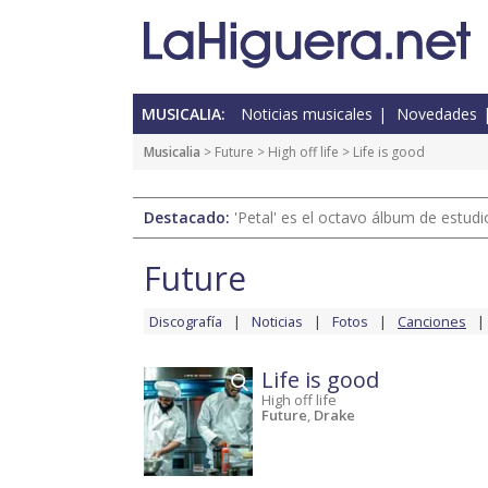
MUSICALIA:
Noticias musicales
Novedades
Musicalia
>
Future
>
High off life
> Life is good
Destacado:
'Petal' es el octavo álbum de estud
Future
Discografía
Noticias
Fotos
Canciones
Life is good
High off life
Future
,
Drake