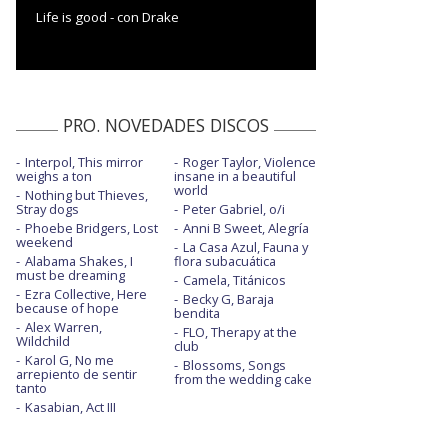
Life is good - con Drake
PRO. NOVEDADES DISCOS
Interpol, This mirror
Roger Taylor, Violence
weighs a ton
insane in a beautiful
world
Nothing but Thieves,
Stray dogs
Peter Gabriel, o/i
Phoebe Bridgers, Lost
Anni B Sweet, Alegría
weekend
La Casa Azul, Fauna y
Alabama Shakes, I
flora subacuática
must be dreaming
Camela, Titánicos
Ezra Collective, Here
Becky G, Baraja
because of hope
bendita
Alex Warren,
FLO, Therapy at the
Wildchild
club
Karol G, No me
Blossoms, Songs
arrepiento de sentir
from the wedding cake
tanto
Kasabian, Act III