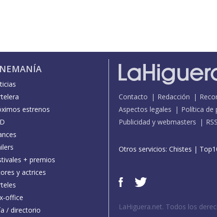
INEMANÍA
icias
telera
Contacto
Redacción
Reco
óximos estrenos
Aspectos legales
Política de
D
Publicidad y webmasters
RS
ances
ilers
Otros servicios:
Chistes
|
Top1
stivales + premios
ores y actrices
teles
x-office
LaHiguera.net. Todos los dere
a / directorio