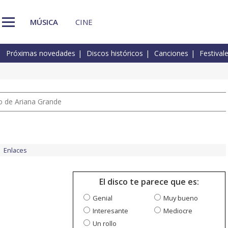
MÚSICA
CINE
Próximas novedades
Discos históricos
Canciones
Festival
io de Ariana Grande
Enlaces
El disco te parece que es:
Genial
Muy bueno
Interesante
Mediocre
Un rollo