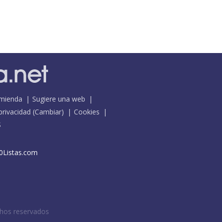
mienda
Sugiere una web
 privacidad
(
Cambiar
)
Cookies
S
0Listas.com
chos reservados