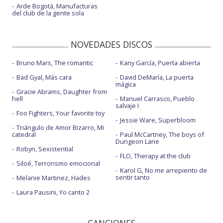
Arde Bogotá, Manufacturas
del club de la gente sola
NOVEDADES DISCOS
Bruno Mars, The romantic
Kany García, Puerta abierta
Bad Gyal, Más cara
David DeMaría, La puerta
mágica
Gracie Abrams, Daughter from
hell
Manuel Carrasco, Pueblo
salvaje I
Foo Fighters, Your favorite toy
Jessie Ware, Superbloom
Triángulo de Amor Bizarro, Mi
catedral
Paul McCartney, The boys of
Dungeon Lane
Robyn, Sexistential
FLO, Therapy at the club
Siloé, Terrorismo emocional
Karol G, No me arrepiento de
sentir tanto
Melanie Martinez, Hades
Laura Pausini, Yo canto 2