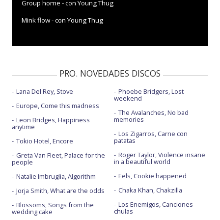
Group home - con Young Thug
Mink flow - con Young Thug
PRO. NOVEDADES DISCOS
Lana Del Rey, Stove
Phoebe Bridgers, Lost
weekend
Europe, Come this madness
The Avalanches, No bad
memories
Leon Bridges, Happiness
anytime
Los Zigarros, Carne con
patatas
Tokio Hotel, Encore
Roger Taylor, Violence insane
Greta Van Fleet, Palace for the
in a beautiful world
people
Eels, Cookie happened
Natalie Imbruglia, Algorithm
Chaka Khan, Chakzilla
Jorja Smith, What are the odds
Los Enemigos, Canciones
Blossoms, Songs from the
chulas
wedding cake