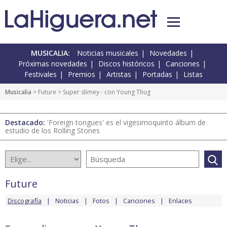
MUSICALIA:
Noticias musicales
Novedades
Próximas novedades
Discos históricos
Canciones
Festivales
Premios
Artistas
Portadas
Listas
Musicalia
>
Future
> Super slimey - con Young Thug
Destacado:
'Foreign tongues' es el vigesimoquinto álbum de
estudio de los Rolling Stones
Future
Discografía
Noticias
Fotos
Canciones
Enlaces