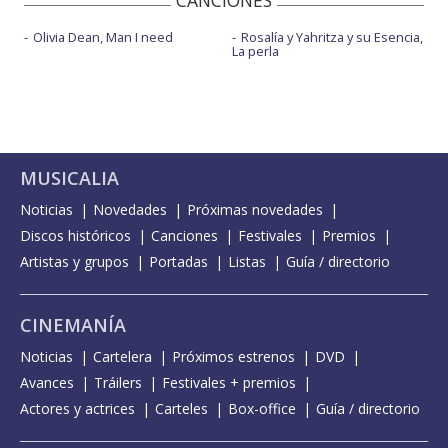
CANCIONES
Olivia Dean, Man I need
Rosalía y Yahritza y su Esencia,
La perla
MUSICALIA
Noticias
Novedades
Próximas novedades
Discos históricos
Canciones
Festivales
Premios
Artistas y grupos
Portadas
Listas
Guía / directorio
CINEMANÍA
Noticias
Cartelera
Próximos estrenos
DVD
Avances
Tráilers
Festivales + premios
Actores y actrices
Carteles
Box-office
Guía / directorio