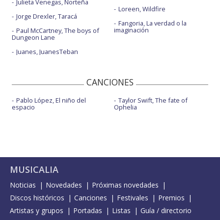
Julieta Venegas, Norteña
Loreen, Wildfire
Jorge Drexler, Taracá
Fangoria, La verdad o la
imaginación
Paul McCartney, The boys of
Dungeon Lane
Juanes, JuanesTeban
CANCIONES
Pablo López, El niño del
Taylor Swift, The fate of
espacio
Ophelia
MUSICALIA
Noticias
Novedades
Próximas novedades
Discos históricos
Canciones
Festivales
Premios
Artistas y grupos
Portadas
Listas
Guía / directorio