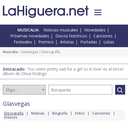
MUSICALIA:
Noticias musicales
Novedades
Próximas novedades
Discos históricos
Canciones
Festivales
Premios
Artistas
Portadas
Listas
Musicalia
>
Glasvegas
> Discografía
Destacado:
'You seem pretty sad for a girl so in love' es el tercer
álbum de Olivia Rodrigo
Glasvegas
Discografía
Noticias
Biografía
Fotos
Canciones
Enlaces