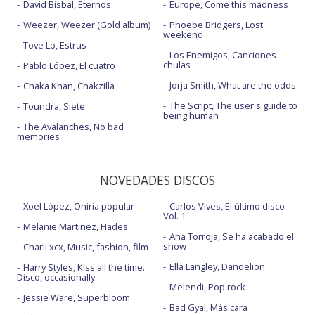
David Bisbal, Eternos
Europe, Come this madness
Weezer, Weezer (Gold album)
Phoebe Bridgers, Lost
weekend
Tove Lo, Estrus
Los Enemigos, Canciones
chulas
Pablo López, El cuatro
Jorja Smith, What are the odds
Chaka Khan, Chakzilla
The Script, The user's guide to
Toundra, Siete
being human
The Avalanches, No bad
memories
NOVEDADES DISCOS
Xoel López, Oniria popular
Carlos Vives, El último disco
Vol. 1
Melanie Martinez, Hades
Ana Torroja, Se ha acabado el
show
Charli xcx, Music, fashion, film
Ella Langley, Dandelion
Harry Styles, Kiss all the time.
Disco, occasionally.
Melendi, Pop rock
Jessie Ware, Superbloom
Bad Gyal, Más cara