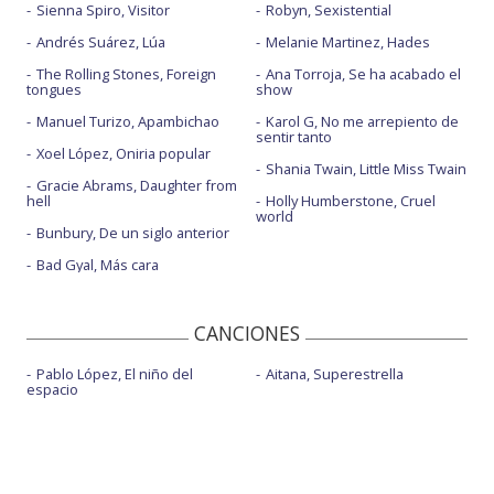
Sienna Spiro, Visitor
Robyn, Sexistential
Andrés Suárez, Lúa
Melanie Martinez, Hades
The Rolling Stones, Foreign
Ana Torroja, Se ha acabado el
tongues
show
Manuel Turizo, Apambichao
Karol G, No me arrepiento de
sentir tanto
Xoel López, Oniria popular
Shania Twain, Little Miss Twain
Gracie Abrams, Daughter from
hell
Holly Humberstone, Cruel
world
Bunbury, De un siglo anterior
Bad Gyal, Más cara
CANCIONES
Pablo López, El niño del
Aitana, Superestrella
espacio