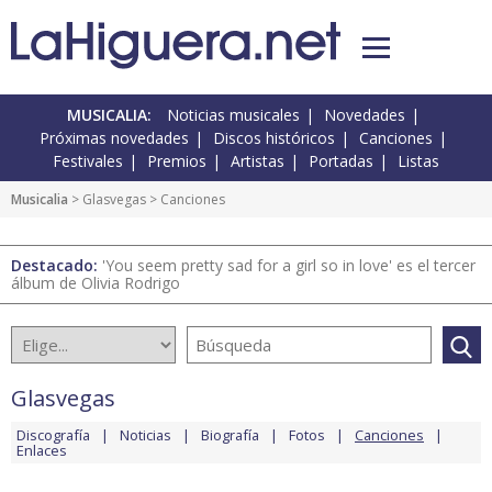
MUSICALIA:
Noticias musicales
Novedades
Próximas novedades
Discos históricos
Canciones
Festivales
Premios
Artistas
Portadas
Listas
Musicalia
>
Glasvegas
> Canciones
Destacado:
'You seem pretty sad for a girl so in love' es el tercer
álbum de Olivia Rodrigo
Glasvegas
Discografía
Noticias
Biografía
Fotos
Canciones
Enlaces