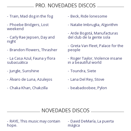
PRO. NOVEDADES DISCOS
Train, Mad dog in the fog
Beck, Ride lonesome
Phoebe Bridgers, Lost
Natalie Imbruglia, Algorithm
weekend
Arde Bogotá, Manufacturas
Carly Rae Jepsen, Day and
del club de la gente sola
night
Greta Van Fleet, Palace for the
Brandon Flowers, Thrasher
people
La Casa Azul, Fauna y flora
Roger Taylor, Violence insane
subacuática
in a beautiful world
Jungle, Sunshine
Toundra, Siete
Álvaro de Luna, Azulejos
Lana Del Rey, Stove
Chaka Khan, Chakzilla
beabadoobee, Pylon
NOVEDADES DISCOS
RAYE, This music may contain
David DeMaría, La puerta
hope.
mágica