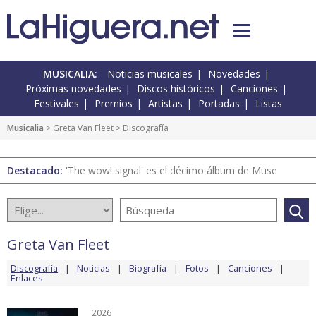
MUSICALIA:
Noticias musicales
Novedades
Próximas novedades
Discos históricos
Canciones
Festivales
Premios
Artistas
Portadas
Listas
Musicalia
>
Greta Van Fleet
> Discografía
Destacado:
'The wow! signal' es el décimo álbum de Muse
Greta Van Fleet
Discografía
Noticias
Biografía
Fotos
Canciones
Enlaces
2026