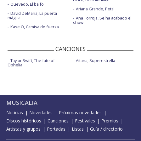
Quevedo, El baifo
Ariana Grande, Petal
David DeMaría, La puerta
mágica
Ana Torroja, Se ha acabado el
show
Kase.O, Camisa de fuerza
CANCIONES
Taylor Swift, The fate of
Aitana, Superestrella
Ophelia
MUSICALIA
Noticias
Novedades
Próximas novedades
Discos históricos
Canciones
Festivales
Premios
Artistas y grupos
Portadas
Listas
Guía / directorio