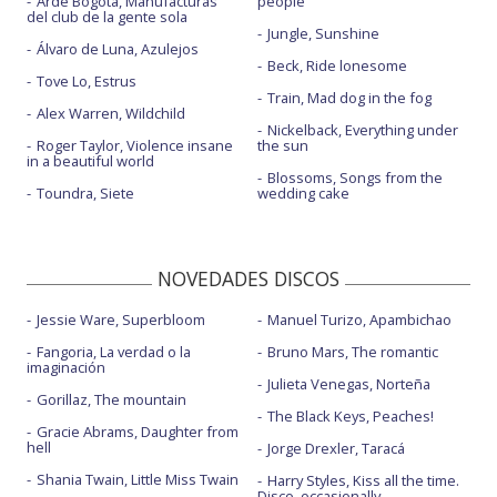
Arde Bogotá, Manufacturas
people
del club de la gente sola
Jungle, Sunshine
Álvaro de Luna, Azulejos
Beck, Ride lonesome
Tove Lo, Estrus
Train, Mad dog in the fog
Alex Warren, Wildchild
Nickelback, Everything under
Roger Taylor, Violence insane
the sun
in a beautiful world
Blossoms, Songs from the
Toundra, Siete
wedding cake
NOVEDADES DISCOS
Jessie Ware, Superbloom
Manuel Turizo, Apambichao
Fangoria, La verdad o la
Bruno Mars, The romantic
imaginación
Julieta Venegas, Norteña
Gorillaz, The mountain
The Black Keys, Peaches!
Gracie Abrams, Daughter from
hell
Jorge Drexler, Taracá
Shania Twain, Little Miss Twain
Harry Styles, Kiss all the time.
Disco, occasionally.