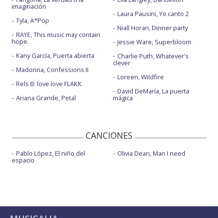
imaginación
Laura Pausini, Yo canto 2
Tyla, A*Pop
Niall Horan, Dinner party
RAYE, This music may contain
hope.
Jessie Ware, Superbloom
Kany García, Puerta abierta
Charlie Puth, Whatever's
clever
Madonna, Confessions II
Loreen, Wildfire
Rels B: love love FLAKK
David DeMaría, La puerta
Ariana Grande, Petal
mágica
CANCIONES
Pablo López, El niño del
Olivia Dean, Man I need
espacio