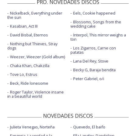
PRO. NOVEDADES DISCOS
Nickelback, Everything under
Eels, Cookie happened
the sun
Blossoms, Songs from the
Kasabian, Act III
wedding cake
David Bisbal, Eternos
Interpol, This mirror weighs a
ton
Nothing but Thieves, Stray
dogs
Los Zigarros, Carne con
patatas
Weezer, Weezer (Gold album)
Lana Del Rey, Stove
Chaka Khan, Chakzilla
Becky G, Baraja bendita
Tove Lo, Estrus
Peter Gabriel, o/i
Beck, Ride lonesome
Roger Taylor, Violence insane
in a beautiful world
NOVEDADES DISCOS
Julieta Venegas, Norteña
Quevedo, El baifo
Fangoria, La verdad o la
Ella Langley, Dandelion