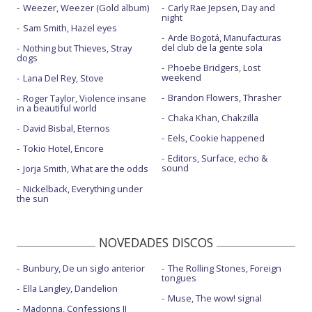
Weezer, Weezer (Gold album)
Carly Rae Jepsen, Day and
night
Sam Smith, Hazel eyes
Arde Bogotá, Manufacturas
del club de la gente sola
Nothing but Thieves, Stray
dogs
Phoebe Bridgers, Lost
weekend
Lana Del Rey, Stove
Brandon Flowers, Thrasher
Roger Taylor, Violence insane
in a beautiful world
Chaka Khan, Chakzilla
David Bisbal, Eternos
Eels, Cookie happened
Tokio Hotel, Encore
Editors, Surface, echo &
sound
Jorja Smith, What are the odds
Nickelback, Everything under
the sun
NOVEDADES DISCOS
Bunbury, De un siglo anterior
The Rolling Stones, Foreign
tongues
Ella Langley, Dandelion
Muse, The wow! signal
Madonna, Confessions II