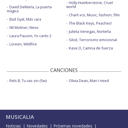
Holly Humberstone, Cruel
world
David DeMaría, La puerta
mágica
Charli xcx, Music, fashion, film
Bad Gyal, Más cara
The Black Keys, Peaches!
Nil Moliner, Nexo
Julieta Venegas, Norteña
Laura Pausini, Yo canto 2
Siloé, Terrorismo emocional
Loreen, Wildfire
Kase.O, Camisa de fuerza
CANCIONES
Rels B, Tu vas sin (fav)
Olivia Dean, Man I need
MUSICALIA
Noticias
Novedades
Próximas novedades