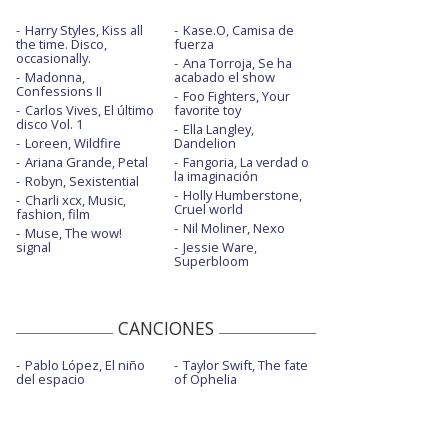
Harry Styles, Kiss all
Kase.O, Camisa de
the time. Disco,
fuerza
occasionally.
Ana Torroja, Se ha
Madonna,
acabado el show
Confessions II
Foo Fighters, Your
Carlos Vives, El último
favorite toy
disco Vol. 1
Ella Langley,
Loreen, Wildfire
Dandelion
Ariana Grande, Petal
Fangoria, La verdad o
la imaginación
Robyn, Sexistential
Holly Humberstone,
Charli xcx, Music,
Cruel world
fashion, film
Nil Moliner, Nexo
Muse, The wow!
signal
Jessie Ware,
Superbloom
CANCIONES
Pablo López, El niño
Taylor Swift, The fate
del espacio
of Ophelia