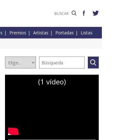
es
Premios
Artistas
Portadas
Listas
(1 vídeo)