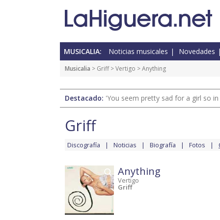
MUSICALIA:
Noticias musicales
Novedades
Musicalia
>
Griff
>
Vertigo
> Anything
Destacado:
'You seem pretty sad for a girl so in
Griff
Discografía
Noticias
Biografía
Fotos
Anything
Vertigo
Griff