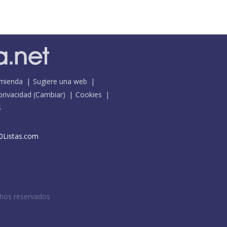
mienda
Sugiere una web
 privacidad
(
Cambiar
)
Cookies
S
0Listas.com
chos reservados