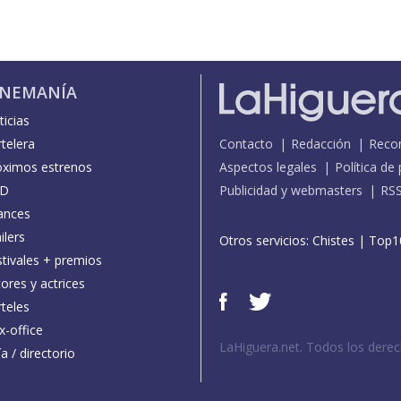
INEMANÍA
icias
telera
Contacto
Redacción
Reco
óximos estrenos
Aspectos legales
Política de
D
Publicidad y webmasters
RS
ances
ilers
Otros servicios:
Chistes
|
Top1
stivales + premios
ores y actrices
teles
x-office
LaHiguera.net. Todos los dere
a / directorio