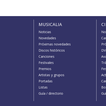
MUSICALIA
C
Noticias
Not
Novedades
Car
Próximas novedades
Pr
Discos históricos
DV
Canciones
Av
Festivales
Trá
Premios
Fe
Artistas y grupos
Act
Portadas
Car
Listas
Bo
Guía / directorio
Guí