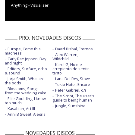
Anything - Visualiser
PRO. NOVEDADES DISCOS
Europe, Come this
David Bisbal, Eternos
madness
Alex Warren,
Carly Rae Jepsen, Day
Wildchild
and night
Karol G, No me
Editors, Surface, echo
arrepiento de sentir
& sound
tanto
Jorja Smith, What are
Lana Del Rey, Stove
the odds
Tokio Hotel, Encore
Blossoms, Songs
Peter Gabriel, o/i
from the wedding cake
The Script, The user's
Ellie Goulding, I know
guide to being human
too much
Jungle, Sunshine
Kasabian, Act III
Anni B Sweet, Alegría
NOVEDADES DISCOS