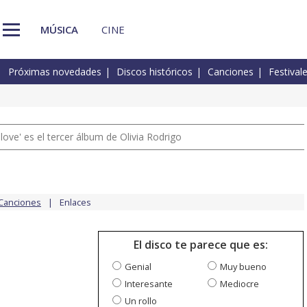
MÚSICA
CINE
Próximas novedades
Discos históricos
Canciones
Festival
 love' es el tercer álbum de Olivia Rodrigo
Canciones
Enlaces
El disco te parece que es:
Genial
Muy bueno
Interesante
Mediocre
Un rollo