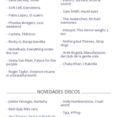
sound
Soft Cell, Danceteria
Sam Smith, Hazel eyes
Pablo López, El cuatro
The Avalanches, No bad
memories
Phoebe Bridgers, Lost
weekend
Interpol, This mirror weighs a
ton
Camela, Titánicos
Nothing but Thieves, Stray
Becky G, Baraja bendita
dogs
Nickelback, Everything under
Arde Bogotá, Manufacturas
the sun
del club de la gente sola
Greta Van Fleet, Palace for the
Chaka Khan, Chakzilla
people
Roger Taylor, Violence insane
in a beautiful world
NOVEDADES DISCOS
Julieta Venegas, Norteña
Holly Humberstone, Cruel
world
Bad Gyal, Más cara
Tyla, A*Pop
Ana Torroja, Se ha acabado el