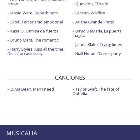
show
Quevedo, El baifo
Jessie Ware, Superbloom
Loreen, Wildfire
Siloé, Terrorismo emocional
Ariana Grande, Petal
Kase.O, Camisa de fuerza
David DeMaría, La puerta
mágica
Bruno Mars, The romantic
James Blake, Trying times
Harry Styles, Kiss all the time.
Disco, occasionally.
Niall Horan, Dinner party
CANCIONES
Olivia Dean, Man I need
Taylor Swift, The fate of
Ophelia
MUSICALIA