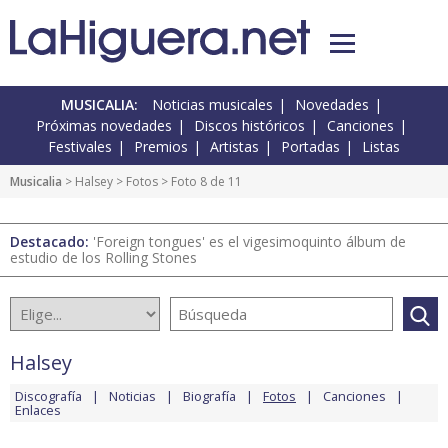
MUSICALIA:
Noticias musicales
Novedades
Próximas novedades
Discos históricos
Canciones
Festivales
Premios
Artistas
Portadas
Listas
Musicalia
>
Halsey
>
Fotos
> Foto 8 de 11
Destacado:
'Foreign tongues' es el vigesimoquinto álbum de
estudio de los Rolling Stones
Halsey
Discografía
Noticias
Biografía
Fotos
Canciones
Enlaces