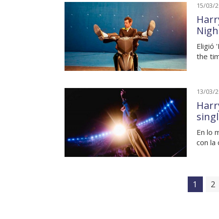
15/03/
Harr
Nigh
Eligió
the tim
13/03/
Harr
singl
En lo m
con la 
1
2