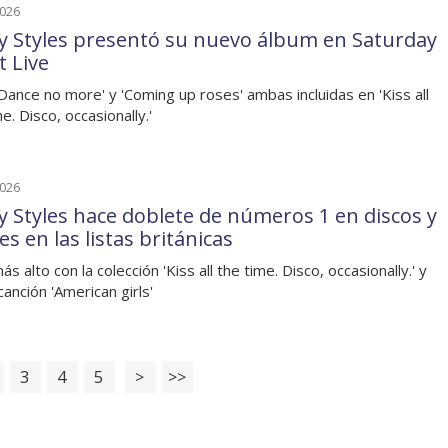
2026
y Styles presentó su nuevo álbum en Saturday
t Live
 'Dance no more' y 'Coming up roses' ambas incluidas en 'Kiss all
e. Disco, occasionally.'
2026
y Styles hace doblete de números 1 en discos y
es en las listas británicas
ás alto con la colección 'Kiss all the time. Disco, occasionally.' y
canción 'American girls'
3
4
5
>
>>