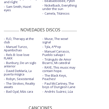
beabadoobee, Pylon
and night
Nickelback, Everything
Sam Smith, Hazel
under the sun
eyes
Camela, Titánicos
NOVEDADES DISCOS
FLO, Therapy at the
Muse, The wow!
club
signal
Manuel Turizo,
Tyla, A*Pop
Apambichao
Manuel Carrasco,
Rels B: love love
Pueblo salvaje I
FLAKK
Triángulo de Amor
Bunbury, De un siglo
Bizarro, Mi catedral
anterior
RAYE, This music may
David DeMaría, La
contain hope.
puerta mágica
The Black Keys,
Robyn, Sexistential
Peaches!
The Strokes, Reality
Paul McCartney, The
awaits
boys of Dungeon Lane
Bad Gyal, Más cara
Andrés Suárez, Lúa
CANCIONES