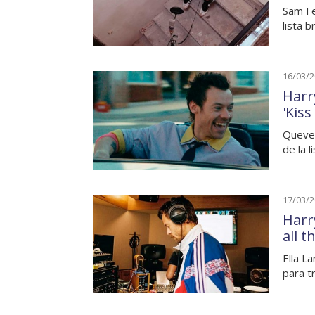
Sam Fe
lista 
16/03/
Harr
'Kiss
Queved
de la 
17/03/
Harr
all t
Ella L
para t