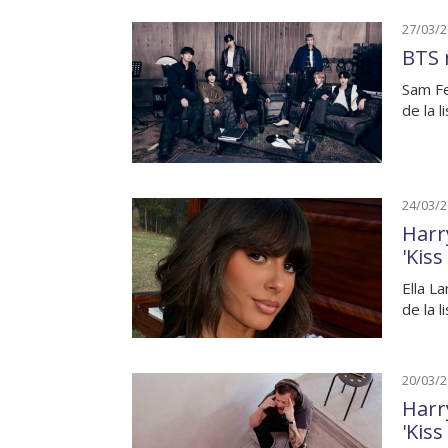
27/03/
BTS 
Sam Fe
de la l
24/03/
Harr
'Kiss
Ella L
de la 
20/03/
Harr
'Kiss