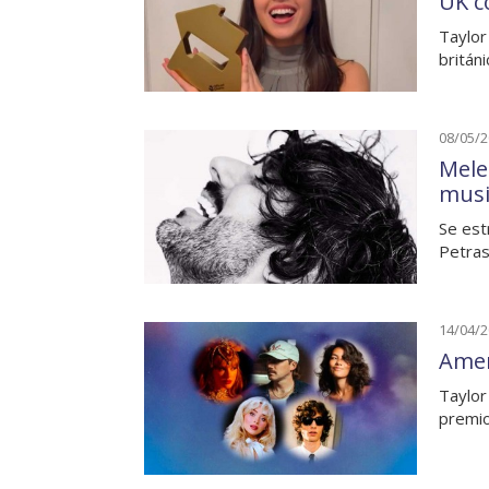
UK co
Taylor 
britán
08/05/
Mele
musi
Se est
Petras
14/04/
Amer
Taylor
premi