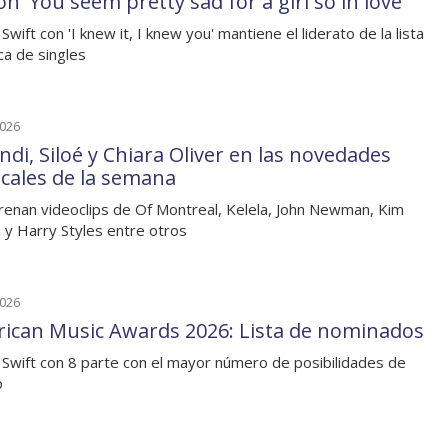
n 'You seem pretty sad for a girl so in love'
Swift con 'I knew it, I knew you' mantiene el liderato de la lista
ica de singles
2026
ndi, Siloé y Chiara Oliver en las novedades
cales de la semana
renan videoclips de Of Montreal, Kelela, John Newman, Kim
 y Harry Styles entre otros
2026
ican Music Awards 2026: Lista de nominados
 Swift con 8 parte con el mayor número de posibilidades de
o