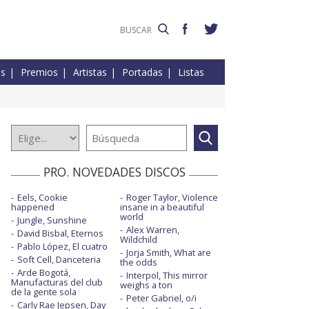
es
Premios
Artistas
Portadas
Listas
PRO. NOVEDADES DISCOS
Eels, Cookie
Roger Taylor, Violence
happened
insane in a beautiful
world
Jungle, Sunshine
Alex Warren,
David Bisbal, Eternos
Wildchild
Pablo López, El cuatro
Jorja Smith, What are
Soft Cell, Danceteria
the odds
Arde Bogotá,
Interpol, This mirror
Manufacturas del club
weighs a ton
de la gente sola
Peter Gabriel, o/i
Carly Rae Jepsen, Day