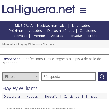
MUSICALIA:
Noticias musicales
Novedades
Próximas novedades
Discos históricos
Canciones
Festivales
Premios
Artistas
Portadas
Listas
Musicalia
>
Hayley Williams
> Noticias
Destacado:
'Confessions II' es el regreso a la pista de baile de
Madonna
Hayley Williams
Discografía
Noticias
Biografía
Canciones
Enlaces
27 resultados. Resultados del 1 al 10. Página 1 de 3