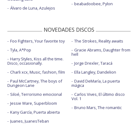
beabadoobee, Pylon
Álvaro de Luna, Azulejos
NOVEDADES DISCOS
Foo Fighters, Your favorite toy
The Strokes, Reality awaits
Tyla, A*Pop
Gracie Abrams, Daughter from
hell
Harry Styles, Kiss all the time.
Disco, occasionally.
Jorge Drexler, Taracá
Charli xcx, Music, fashion, film
Ella Langley, Dandelion
Paul McCartney, The boys of
David DeMaría, La puerta
Dungeon Lane
mágica
Siloé, Terrorismo emocional
Carlos Vives, El último disco
Vol. 1
Jessie Ware, Superbloom
Bruno Mars, The romantic
Kany García, Puerta abierta
Juanes, JuanesTeban