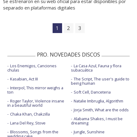
Se estrenaron en su web oficial para estar disponibles por
separado en plataformas digitales
1
2
3
PRO. NOVEDADES DISCOS
Los Enemigos, Canciones
La Casa Azul, Fauna y flora
chulas
subacuática
Kasabian, Act III
The Script, The user's guide to
being human
Interpol, This mirror weighs a
ton
Soft Cell, Danceteria
Roger Taylor, Violence insane
Natalie Imbruglia, Algorithm
in a beautiful world
Jorja Smith, What are the odds
Chaka Khan, Chakzilla
Alabama Shakes, I must be
Lana Del Rey, Stove
dreaming
Blossoms, Songs from the
Jungle, Sunshine
wedding cake