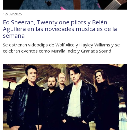
12/09/2025
Ed Sheeran, Twenty one pilots y Belén
Aguilera en las novedades musicales de la
semana
Se estrenan videoclips de Wolf Alice y Hayley Williams y se
celebran eventos como Muralla Indie y Granada Sound