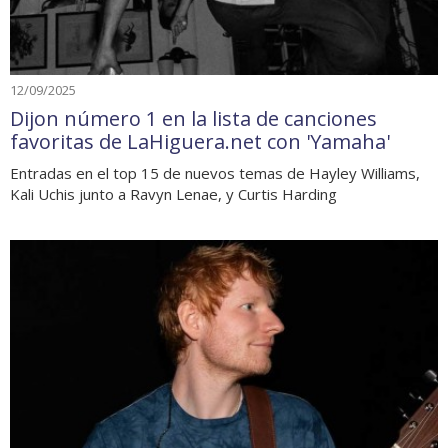
12/09/2025
Dijon número 1 en la lista de canciones
favoritas de LaHiguera.net con 'Yamaha'
Entradas en el top 15 de nuevos temas de Hayley Williams,
Kali Uchis junto a Ravyn Lenae, y Curtis Harding