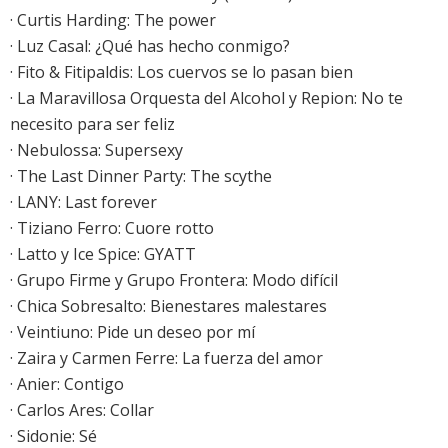
·
Curtis Harding: The power
·
Luz Casal: ¿Qué has hecho conmigo?
·
Fito & Fitipaldis: Los cuervos se lo pasan bien
·
La Maravillosa Orquesta del Alcohol y Repion: No te
necesito para ser feliz
· Nebulossa: Supersexy
·
The Last Dinner Party: The scythe
·
LANY: Last forever
· Tiziano Ferro: Cuore rotto
· Latto y Ice Spice: GYATT
· Grupo Firme y Grupo Frontera: Modo difícil
·
Chica Sobresalto: Bienestares malestares
·
Veintiuno: Pide un deseo por mí
· Zaira y Carmen Ferre: La fuerza del amor
· Anier: Contigo
·
Carlos Ares: Collar
·
Sidonie: Sé