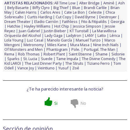
ARTISTAS RELACIONADOS:
All Time Low
Alter Bridge
Aminé
Ash
Bely Basarte
Biffy Clyro
Big Thief
Blue
Brandi Carlile
Brian
May
Calvin Harris
Carlos Ares
Cate Le Bon
Celeste
Chica
Sobresalto
Curtis Harding
Cut Copy
David Byrne
Destroyer
Dream Theater
Eladio Carrión
Faithless
Fito & Fitipaldis
Georgia
Hatchie
Hayley Williams
Hot Chip
Jessica Simpson
Jessie
Reyez
Juan Gabriel
Justin Bieber
KT Tunstall
La Maravillosa
Orquesta del Alcohol
Lady Gaga
Ladytron
LANY
Latto
Lérica
Lola Young
Luz Casal
Manolo García
Manuel Turizo
Marco
Mengoni
Metronomy
Miles Kane
Mura Masa
Nine Inch Nails
Of Monsters and Men
Phantogram
Pole.
Portugal. The Man
Rema
Rob Thomas
Robert Plant
Saint Etienne
Shame
Sidonie
Sparks
St. Lucia
Suede
Tame Impala
The Divine Comedy
The
Kid LAROI
The Last Dinner Party
The Struts
Tiziano Ferro
Tom
Odell
Vance Joy
Veintiuno
Yusuf
Zoé
¿Te ha parecido interesante la noticia?
Si
No
Sección de opinión