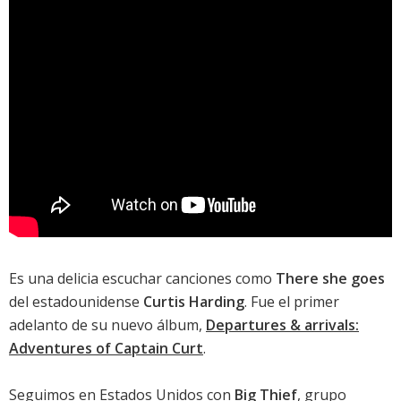
Es una delicia escuchar canciones como
There she goes
del estadounidense
Curtis Harding
. Fue el primer
adelanto de su nuevo álbum,
Departures & arrivals:
Adventures of Captain Curt
.
Seguimos en Estados Unidos con
Big Thief
, grupo