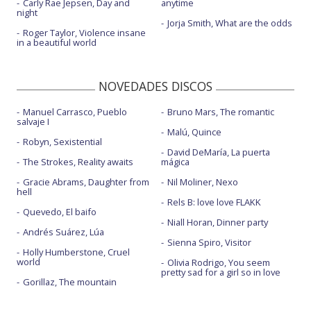
Carly Rae Jepsen, Day and
anytime
night
Jorja Smith, What are the odds
Roger Taylor, Violence insane
in a beautiful world
NOVEDADES DISCOS
Manuel Carrasco, Pueblo
Bruno Mars, The romantic
salvaje I
Malú, Quince
Robyn, Sexistential
David DeMaría, La puerta
The Strokes, Reality awaits
mágica
Gracie Abrams, Daughter from
Nil Moliner, Nexo
hell
Rels B: love love FLAKK
Quevedo, El baifo
Niall Horan, Dinner party
Andrés Suárez, Lúa
Sienna Spiro, Visitor
Holly Humberstone, Cruel
world
Olivia Rodrigo, You seem
pretty sad for a girl so in love
Gorillaz, The mountain