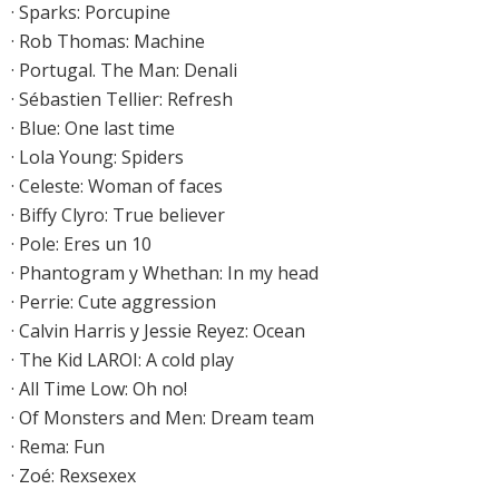
·
Sparks: Porcupine
·
Rob Thomas: Machine
· Portugal. The Man: Denali
·
Sébastien Tellier: Refresh
·
Blue: One last time
·
Lola Young: Spiders
·
Celeste: Woman of faces
·
Biffy Clyro: True believer
· Pole: Eres un 10
· Phantogram y Whethan: In my head
· Perrie: Cute aggression
· Calvin Harris y Jessie Reyez: Ocean
· The Kid LAROI: A cold play
· All Time Low: Oh no!
·
Of Monsters and Men: Dream team
· Rema: Fun
· Zoé: Rexsexex