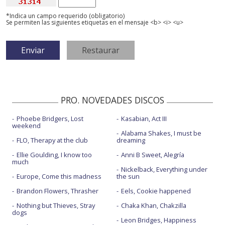
*Indica un campo requerido (obligatorio)
Se permiten las siguientes etiquetas en el mensaje <b> <i> <u>
PRO. NOVEDADES DISCOS
Phoebe Bridgers, Lost
Kasabian, Act III
weekend
Alabama Shakes, I must be
FLO, Therapy at the club
dreaming
Ellie Goulding, I know too
Anni B Sweet, Alegría
much
Nickelback, Everything under
Europe, Come this madness
the sun
Brandon Flowers, Thrasher
Eels, Cookie happened
Nothing but Thieves, Stray
Chaka Khan, Chakzilla
dogs
Leon Bridges, Happiness