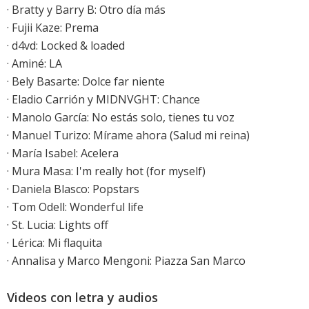
· Bratty y Barry B: Otro día más
· Fujii Kaze: Prema
· d4vd: Locked & loaded
· Aminé: LA
·
Bely Basarte: Dolce far niente
· Eladio Carrión y MIDNVGHT: Chance
·
Manolo García: No estás solo, tienes tu voz
·
Manuel Turizo: Mírame ahora (Salud mi reina)
· María Isabel: Acelera
· Mura Masa: I'm really hot (for myself)
· Daniela Blasco: Popstars
·
Tom Odell: Wonderful life
·
St. Lucia: Lights off
· Lérica: Mi flaquita
· Annalisa y Marco Mengoni: Piazza San Marco
Videos con letra y audios