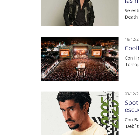
las 
Se est
Death 
18/12/
Coolt
Con Ho
Torroj
03/12/
Spoti
escu
Con Ba
'Debí 