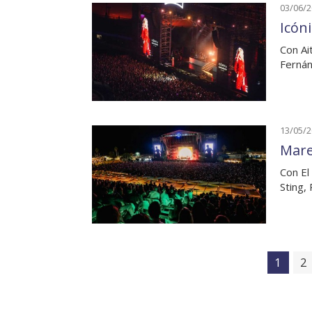
03/06/
Icóni
Con Ai
Fernán
13/05/
Mare
Con El 
Sting,
1
2