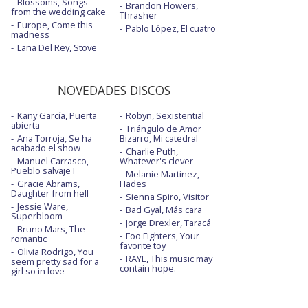
Blossoms, Songs
Brandon Flowers,
from the wedding cake
Thrasher
Europe, Come this
Pablo López, El cuatro
madness
Lana Del Rey, Stove
NOVEDADES DISCOS
Kany García, Puerta
Robyn, Sexistential
abierta
Triángulo de Amor
Ana Torroja, Se ha
Bizarro, Mi catedral
acabado el show
Charlie Puth,
Manuel Carrasco,
Whatever's clever
Pueblo salvaje I
Melanie Martinez,
Gracie Abrams,
Hades
Daughter from hell
Sienna Spiro, Visitor
Jessie Ware,
Bad Gyal, Más cara
Superbloom
Jorge Drexler, Taracá
Bruno Mars, The
Foo Fighters, Your
romantic
favorite toy
Olivia Rodrigo, You
RAYE, This music may
seem pretty sad for a
contain hope.
girl so in love