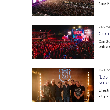
Niña P
06/07/
Conc
Con St
entre 
19/11/
'Los
sobr
El est
single