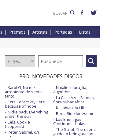
es
Premios
Artistas
Portadas
Listas
PRO. NOVEDADES DISCOS
Karol G, No me
Natalie Imbruglia,
arrepiento de sentir
Algorithm
tanto
La Casa Azul, Fauna y
Ezra Collective, Here
flora subacuática
because of hope
Kasabian, Act III
Nickelback, Everything
Beck, Ride lonesome
under the sun
Los Enemigos,
Eels, Cookie
Canciones chulas
happened
The Script, The user's
Peter Gabriel, o/i
guide to being human