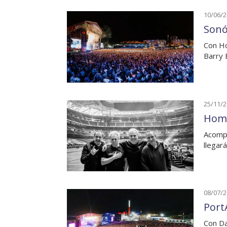
10/06/
Sonó
Con Ho
Barry 
25/11/
Homb
Acompa
llegará
08/07/
Port
Con Da