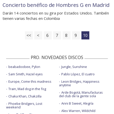
Concierto benéfico de Hombres G en Madrid
Darán 14 conciertos en su gira por Estados Unidos. También
tienen varias fechas en Colombia
<<
<
6
7
8
9
10
PRO. NOVEDADES DISCOS
beabadoobee, Pylon
Jungle, Sunshine
Sam Smith, Hazel eyes
Pablo López, El cuatro
Europe, Come this madness
Leon Bridges, Happiness
anytime
Train, Mad dog in the fog
Arde Bogotá, Manufacturas
del club de la gente sola
Chaka Khan, Chakzilla
Anni B Sweet, Alegría
Phoebe Bridgers, Lost
weekend
Alex Warren, Wildchild