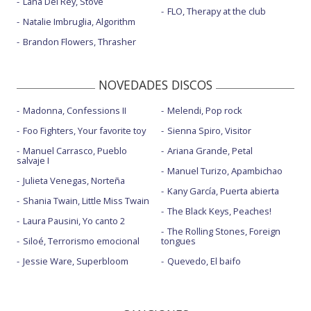
Lana Del Rey, Stove
FLO, Therapy at the club
Natalie Imbruglia, Algorithm
Brandon Flowers, Thrasher
NOVEDADES DISCOS
Madonna, Confessions II
Melendi, Pop rock
Foo Fighters, Your favorite toy
Sienna Spiro, Visitor
Manuel Carrasco, Pueblo
Ariana Grande, Petal
salvaje I
Manuel Turizo, Apambichao
Julieta Venegas, Norteña
Kany García, Puerta abierta
Shania Twain, Little Miss Twain
The Black Keys, Peaches!
Laura Pausini, Yo canto 2
The Rolling Stones, Foreign
Siloé, Terrorismo emocional
tongues
Jessie Ware, Superbloom
Quevedo, El baifo