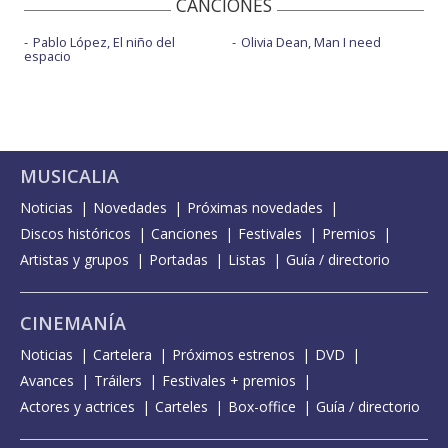
CANCIONES
Pablo López, El niño del
Olivia Dean, Man I need
espacio
MUSICALIA
Noticias
Novedades
Próximas novedades
Discos históricos
Canciones
Festivales
Premios
Artistas y grupos
Portadas
Listas
Guía / directorio
CINEMANÍA
Noticias
Cartelera
Próximos estrenos
DVD
Avances
Tráilers
Festivales + premios
Actores y actrices
Carteles
Box-office
Guía / directorio