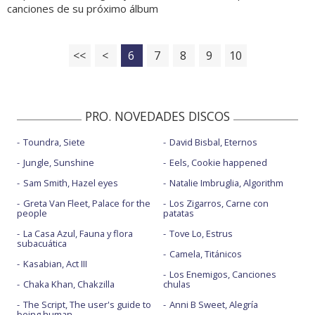
canciones de su próximo álbum
<<
<
6
7
8
9
10
PRO. NOVEDADES DISCOS
Toundra, Siete
David Bisbal, Eternos
Jungle, Sunshine
Eels, Cookie happened
Sam Smith, Hazel eyes
Natalie Imbruglia, Algorithm
Greta Van Fleet, Palace for the
Los Zigarros, Carne con
people
patatas
La Casa Azul, Fauna y flora
Tove Lo, Estrus
subacuática
Camela, Titánicos
Kasabian, Act III
Los Enemigos, Canciones
Chaka Khan, Chakzilla
chulas
The Script, The user's guide to
Anni B Sweet, Alegría
being human