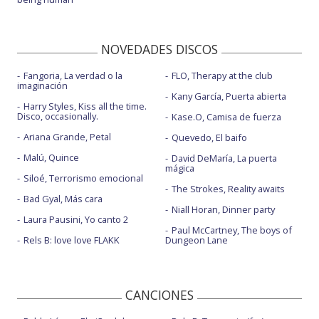
NOVEDADES DISCOS
Fangoria, La verdad o la
FLO, Therapy at the club
imaginación
Kany García, Puerta abierta
Harry Styles, Kiss all the time.
Disco, occasionally.
Kase.O, Camisa de fuerza
Ariana Grande, Petal
Quevedo, El baifo
Malú, Quince
David DeMaría, La puerta
mágica
Siloé, Terrorismo emocional
The Strokes, Reality awaits
Bad Gyal, Más cara
Niall Horan, Dinner party
Laura Pausini, Yo canto 2
Paul McCartney, The boys of
Rels B: love love FLAKK
Dungeon Lane
CANCIONES