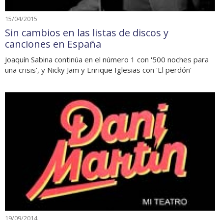
15/04/2015
Sin cambios en las listas de discos y
canciones en España
Joaquín Sabina continúa en el número 1 con '500 noches para
una crisis', y Nicky Jam y Enrique Iglesias con 'El perdón'
19/09/2014