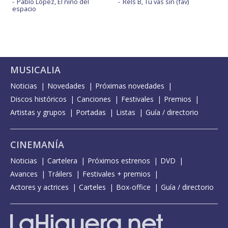
Pablo López, El niño del
Rels B, Tu vas sin (fav)
espacio
MUSICALIA
Noticias
Novedades
Próximas novedades
Discos históricos
Canciones
Festivales
Premios
Artistas y grupos
Portadas
Listas
Guía / directorio
CINEMANÍA
Noticias
Cartelera
Próximos estrenos
DVD
Avances
Tráilers
Festivales + premios
Actores y actrices
Carteles
Box-office
Guía / directorio