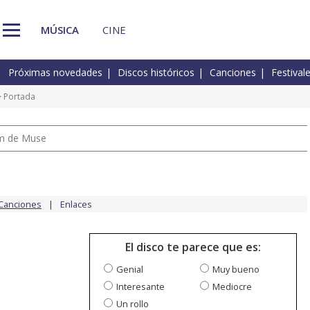
MÚSICA
CINE
Próximas novedades
Discos históricos
Canciones
Festival
 Portada
um de Muse
Canciones
Enlaces
El disco te parece que es:
Genial
Muy bueno
Interesante
Mediocre
Un rollo