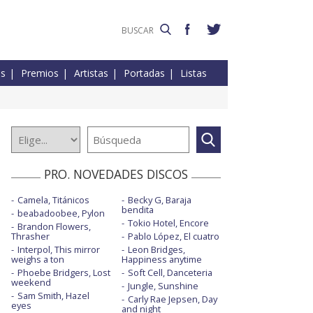
es
Premios
Artistas
Portadas
Listas
PRO. NOVEDADES DISCOS
Camela, Titánicos
Becky G, Baraja
bendita
beabadoobee, Pylon
Tokio Hotel, Encore
Brandon Flowers,
Thrasher
Pablo López, El cuatro
Interpol, This mirror
Leon Bridges,
weighs a ton
Happiness anytime
Phoebe Bridgers, Lost
Soft Cell, Danceteria
weekend
Jungle, Sunshine
Sam Smith, Hazel
Carly Rae Jepsen, Day
eyes
and night