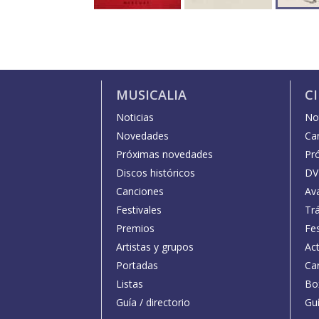
MUSICALIA
C
Noticias
Not
Novedades
Car
Próximas novedades
Pr
Discos históricos
DV
Canciones
Av
Festivales
Trá
Premios
Fe
Artistas y grupos
Act
Portadas
Car
Listas
Bo
Guía / directorio
Guí