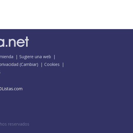
mienda
Sugiere una web
 privacidad
(
Cambiar
)
Cookies
S
0Listas.com
chos reservados