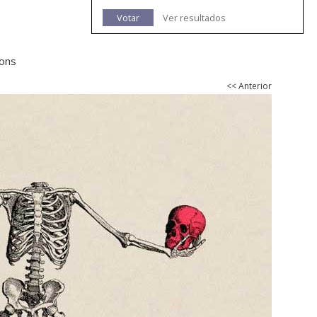
Votar
Ver resultados
gons
<< Anterior