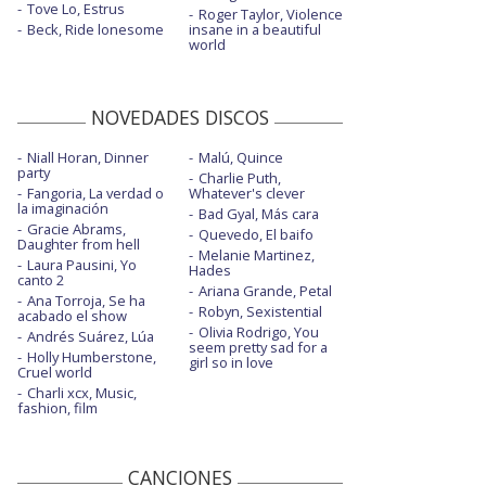
Tove Lo, Estrus
Roger Taylor, Violence
Beck, Ride lonesome
insane in a beautiful
world
NOVEDADES DISCOS
Niall Horan, Dinner
Malú, Quince
party
Charlie Puth,
Fangoria, La verdad o
Whatever's clever
la imaginación
Bad Gyal, Más cara
Gracie Abrams,
Quevedo, El baifo
Daughter from hell
Melanie Martinez,
Laura Pausini, Yo
Hades
canto 2
Ariana Grande, Petal
Ana Torroja, Se ha
Robyn, Sexistential
acabado el show
Olivia Rodrigo, You
Andrés Suárez, Lúa
seem pretty sad for a
Holly Humberstone,
girl so in love
Cruel world
Charli xcx, Music,
fashion, film
CANCIONES