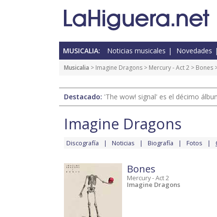
MUSICALIA:
Noticias musicales
Novedades
Musicalia
>
Imagine Dragons
>
Mercury - Act 2
>
Bones
>
Destacado:
'The wow! signal' es el décimo álb
Imagine Dragons
Discografía
Noticias
Biografía
Fotos
Bones
Mercury - Act 2
Imagine Dragons