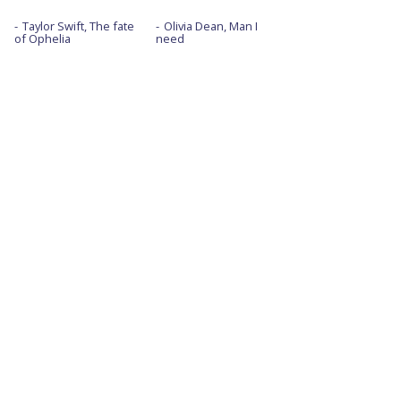
Taylor Swift, The fate
Olivia Dean, Man I
of Ophelia
need