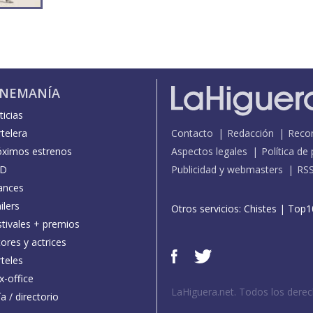
INEMANÍA
icias
telera
Contacto
Redacción
Reco
óximos estrenos
Aspectos legales
Política de
D
Publicidad y webmasters
RS
ances
ilers
Otros servicios:
Chistes
|
Top1
stivales + premios
ores y actrices
teles
x-office
LaHiguera.net. Todos los dere
a / directorio