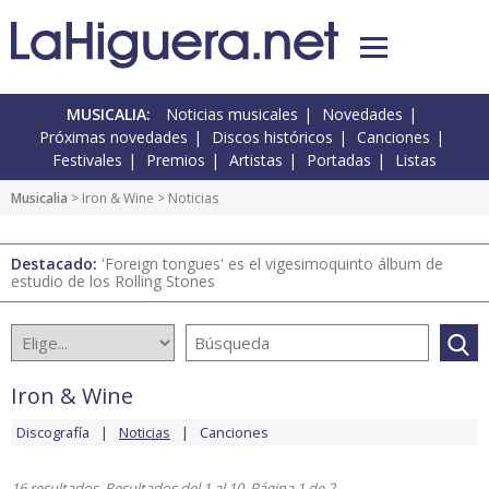
MUSICALIA:
Noticias musicales
Novedades
Próximas novedades
Discos históricos
Canciones
Festivales
Premios
Artistas
Portadas
Listas
Musicalia
>
Iron & Wine
> Noticias
Destacado:
'Foreign tongues' es el vigesimoquinto álbum de
estudio de los Rolling Stones
Iron & Wine
Discografía
Noticias
Canciones
16 resultados. Resultados del 1 al 10. Página 1 de 2