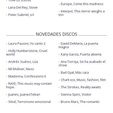
Europe, Come this madness
Lana Del Rey, Stove
Interpol, This mirror weighs a
Peter Gabriel, o/i
ton
NOVEDADES DISCOS
Laura Pausini, Yo canto 2
David DeMaría, La puerta
mágica
Holly Humberstone, Cruel
world
Kany García, Puerta abierta
Andrés Suárez, Lúa
Ana Torroja, Se ha acabado el
show
Nil Moliner, Nexo
Bad Gyal, Más cara
Madonna, Confessions II
Charli xcx, Music, fashion, film
RAYE, This music may contain
hope.
The Strokes, Reality awaits
Juanes, JuanesTeban
Sienna Spiro, Visitor
Siloé, Terrorismo emocional
Bruno Mars, The romantic