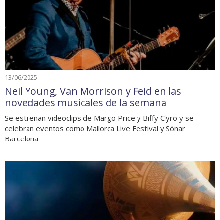
13/06/2025
Neil Young, Van Morrison y Feid en las
novedades musicales de la semana
Se estrenan videoclips de Margo Price y Biffy Clyro y se
celebran eventos como Mallorca Live Festival y Sónar
Barcelona