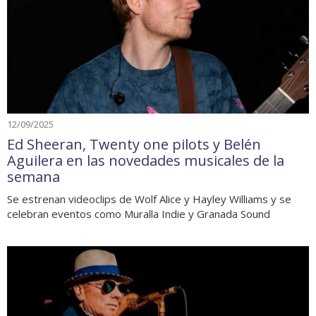
12/09/2025
Ed Sheeran, Twenty one pilots y Belén
Aguilera en las novedades musicales de la
semana
Se estrenan videoclips de Wolf Alice y Hayley Williams y se
celebran eventos como Muralla Indie y Granada Sound