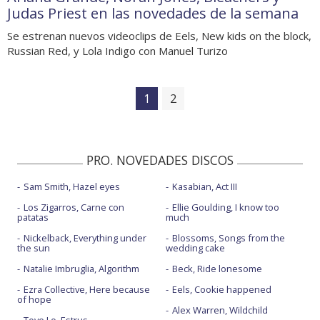
Judas Priest en las novedades de la semana
Se estrenan nuevos videoclips de Eels, New kids on the block,
Russian Red, y Lola Indigo con Manuel Turizo
1
2
PRO. NOVEDADES DISCOS
Sam Smith, Hazel eyes
Kasabian, Act III
Los Zigarros, Carne con
Ellie Goulding, I know too
patatas
much
Nickelback, Everything under
Blossoms, Songs from the
the sun
wedding cake
Natalie Imbruglia, Algorithm
Beck, Ride lonesome
Ezra Collective, Here because
Eels, Cookie happened
of hope
Alex Warren, Wildchild
Tove Lo, Estrus