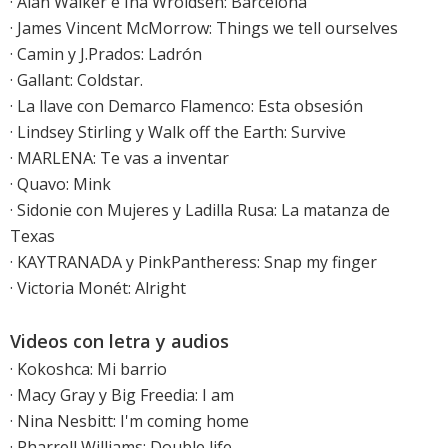
· Alan Walker e Ina Wroldsen: Barcelona
·
James Vincent McMorrow: Things we tell ourselves
· Camin y J.Prados: Ladrón
· Gallant: Coldstar.
· La llave con Demarco Flamenco: Esta obsesión
·
Lindsey Stirling y Walk off the Earth: Survive
· MARLENA: Te vas a inventar
· Quavo: Mink
· Sidonie con Mujeres y Ladilla Rusa: La matanza de
Texas
· KAYTRANADA y PinkPantheress: Snap my finger
· Victoria Monét: Alright
Videos con letra y audios
·
Kokoshca: Mi barrio
· Macy Gray y Big Freedia: I am
· Nina Nesbitt: I'm coming home
·
Pharrell Williams: Double life