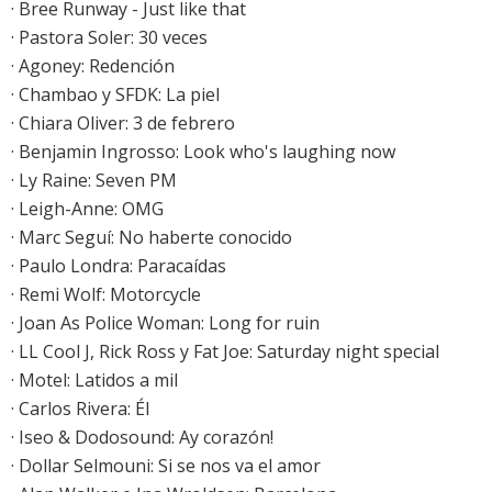
· Bree Runway - Just like that
·
Pastora Soler: 30 veces
·
Agoney: Redención
·
Chambao y SFDK: La piel
· Chiara Oliver: 3 de febrero
· Benjamin Ingrosso: Look who's laughing now
· Ly Raine: Seven PM
· Leigh-Anne: OMG
· Marc Seguí: No haberte conocido
· Paulo Londra: Paracaídas
· Remi Wolf: Motorcycle
·
Joan As Police Woman: Long for ruin
· LL Cool J, Rick Ross y Fat Joe: Saturday night special
· Motel: Latidos a mil
· Carlos Rivera: Él
· Iseo & Dodosound: Ay corazón!
· Dollar Selmouni: Si se nos va el amor