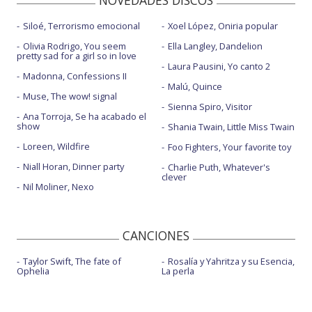
NOVEDADES DISCOS
Siloé, Terrorismo emocional
Xoel López, Oniria popular
Olivia Rodrigo, You seem
Ella Langley, Dandelion
pretty sad for a girl so in love
Laura Pausini, Yo canto 2
Madonna, Confessions II
Malú, Quince
Muse, The wow! signal
Sienna Spiro, Visitor
Ana Torroja, Se ha acabado el
show
Shania Twain, Little Miss Twain
Loreen, Wildfire
Foo Fighters, Your favorite toy
Niall Horan, Dinner party
Charlie Puth, Whatever's
clever
Nil Moliner, Nexo
CANCIONES
Taylor Swift, The fate of
Rosalía y Yahritza y su Esencia,
Ophelia
La perla