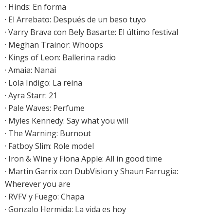
·
Hinds: En forma
·
El Arrebato: Después de un beso tuyo
·
Varry Brava con Bely Basarte: El último festival
·
Meghan Trainor: Whoops
·
Kings of Leon: Ballerina radio
·
Amaia: Nanai
·
Lola Indigo: La reina
· Ayra Starr: 21
·
Pale Waves: Perfume
· Myles Kennedy: Say what you will
· The Warning: Burnout
· Fatboy Slim: Role model
·
Iron & Wine y Fiona Apple: All in good time
· Martin Garrix con DubVision y Shaun Farrugia:
Wherever you are
·
RVFV y Fuego: Chapa
· Gonzalo Hermida: La vida es hoy