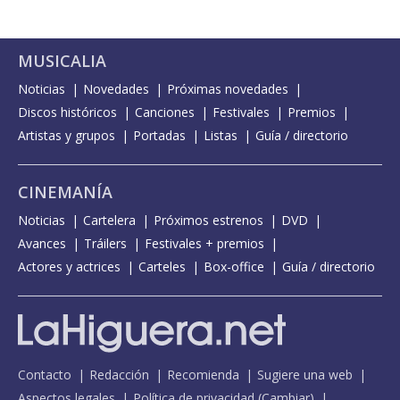
MUSICALIA
Noticias
Novedades
Próximas novedades
Discos históricos
Canciones
Festivales
Premios
Artistas y grupos
Portadas
Listas
Guía / directorio
CINEMANÍA
Noticias
Cartelera
Próximos estrenos
DVD
Avances
Tráilers
Festivales + premios
Actores y actrices
Carteles
Box-office
Guía / directorio
Contacto
Redacción
Recomienda
Sugiere una web
Aspectos legales
Política de privacidad
(
Cambiar
)