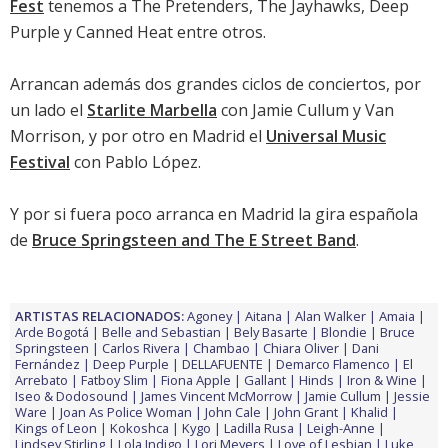
Fest
tenemos a The Pretenders, The Jayhawks, Deep
Purple y Canned Heat entre otros.
Arrancan además dos grandes ciclos de conciertos, por
un lado el
Starlite Marbella
con Jamie Cullum y Van
Morrison, y por otro en Madrid el
Universal Music
Festival
con Pablo López.
Y por si fuera poco arranca en Madrid la gira española
de
Bruce Springsteen and The E Street Band
.
ARTISTAS RELACIONADOS:
Agoney
Aitana
Alan Walker
Amaia
Arde Bogotá
Belle and Sebastian
Bely Basarte
Blondie
Bruce
Springsteen
Carlos Rivera
Chambao
Chiara Oliver
Dani
Fernández
Deep Purple
DELLAFUENTE
Demarco Flamenco
El
Arrebato
Fatboy Slim
Fiona Apple
Gallant
Hinds
Iron & Wine
Iseo & Dodosound
James Vincent McMorrow
Jamie Cullum
Jessie
Ware
Joan As Police Woman
John Cale
John Grant
Khalid
Kings of Leon
Kokoshca
Kygo
Ladilla Rusa
Leigh-Anne
Lindsey Stirling
Lola Indigo
Lori Meyers
Love of Lesbian
Luke