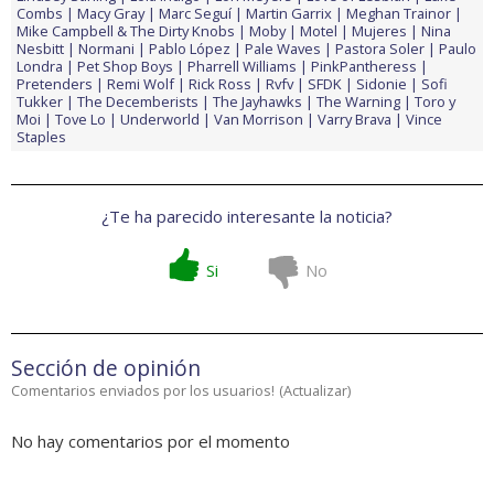
Combs
Macy Gray
Marc Seguí
Martin Garrix
Meghan Trainor
Mike Campbell & The Dirty Knobs
Moby
Motel
Mujeres
Nina
Nesbitt
Normani
Pablo López
Pale Waves
Pastora Soler
Paulo
Londra
Pet Shop Boys
Pharrell Williams
PinkPantheress
Pretenders
Remi Wolf
Rick Ross
Rvfv
SFDK
Sidonie
Sofi
Tukker
The Decemberists
The Jayhawks
The Warning
Toro y
Moi
Tove Lo
Underworld
Van Morrison
Varry Brava
Vince
Staples
¿Te ha parecido interesante la noticia?
Si
No
Sección de opinión
Comentarios enviados por los usuarios!
(
Actualizar
)
No hay comentarios por el momento