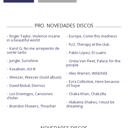
PRO. NOVEDADES DISCOS
Roger Taylor, Violence insane
Europe, Come this madness
in a beautiful world
FLO, Therapy at the club
Karol G, No me arrepiento de
sentir tanto
Pablo López, El cuatro
Jungle, Sunshine
Greta Van Fleet, Palace for the
people
Kasabian, Act III
Alex Warren, Wildchild
Weezer, Weezer (Gold album)
Ezra Collective, Here because
David Bisbal, Eternos
of hope
Los Enemigos, Canciones
Chaka Khan, Chakzilla
chulas
Alabama Shakes, I must be
Brandon Flowers, Thrasher
dreaming