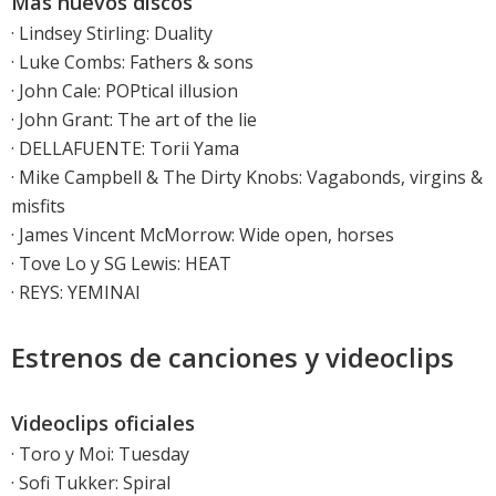
Más nuevos discos
·
Lindsey Stirling: Duality
·
Luke Combs: Fathers & sons
·
John Cale: POPtical illusion
·
John Grant: The art of the lie
·
DELLAFUENTE: Torii Yama
·
Mike Campbell & The Dirty Knobs: Vagabonds, virgins &
misfits
·
James Vincent McMorrow: Wide open, horses
·
Tove Lo y SG Lewis: HEAT
· REYS: YEMINAI
Estrenos de canciones y videoclips
Videoclips oficiales
·
Toro y Moi: Tuesday
·
Sofi Tukker: Spiral