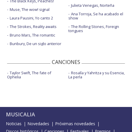
The Black Keys, Peaches!
Julieta Venegas, Norteña
Muse, The wow! signal
Ana Torroja, Se ha acabado el
Laura Pausini, Yo canto 2
show
The Strokes, Reality awaits
The Rolling Stones, Foreign
tongues
Bruno Mars, The romantic
Bunbury, De un siglo anterior
CANCIONES
Taylor Swift, The fate of
Rosalía y Yahritza y su Esencia,
Ophelia
La perla
MUSICALIA
Noticias
Novedades
Próximas novedades
Discos históricos
Canciones
Festivales
Premios