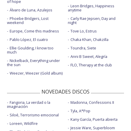
of hope
Leon Bridges, Happiness
Álvaro de Luna, Azulejos
anytime
Phoebe Bridgers, Lost
Carly Rae Jepsen, Day and
weekend
night
Europe, Come this madness
Tove Lo, Estrus
Pablo López, El cuatro
Chaka Khan, Chakzilla
Ellie Goulding, I know too
Toundra, Siete
much
Anni B Sweet, Alegría
Nickelback, Everything under
the sun
FLO, Therapy at the club
Weezer, Weezer (Gold album)
NOVEDADES DISCOS
Fangoria, La verdad o la
Madonna, Confessions II
imaginación
Tyla, A*Pop
Siloé, Terrorismo emocional
Kany García, Puerta abierta
Loreen, Wildfire
Jessie Ware, Superbloom