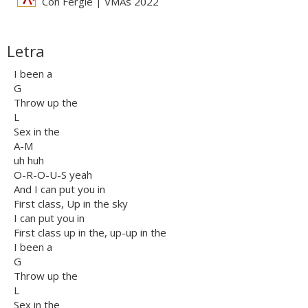
Con Fergie | VMAs 2022
Letra
I been a
G
Throw up the
L
Sex in the
A-M
uh huh
O-R-O-U-S yeah
And I can put you in
First class, Up in the sky
I can put you in
First class up in the, up-up in the
I been a
G
Throw up the
L
Sex in the