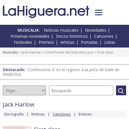
MUSICALIA:
Noticias musicales
Novedades
Próximas novedades
Discos históricos
Canciones
Festivales
Premios
Artistas
Portadas
Listas
Musicalia
>
Jack Harlow
>
Come home the kids miss you
> First class
Destacado:
'Confessions II' es el regreso a la pista de baile de
Madonna
Jack Harlow
Discografía
Noticias
Canciones
Enlaces