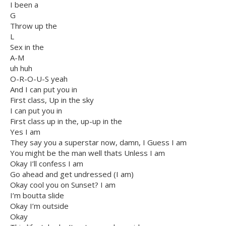
I been a
G
Throw up the
L
Sex in the
A-M
uh huh
O-R-O-U-S yeah
And I can put you in
First class, Up in the sky
I can put you in
First class up in the, up-up in the
Yes I am
They say you a superstar now, damn, I Guess I am
You might be the man well thats Unless I am
Okay I’ll confess I am
Go ahead and get undressed (I am)
Okay cool you on Sunset? I am
I’m boutta slide
Okay I’m outside
Okay