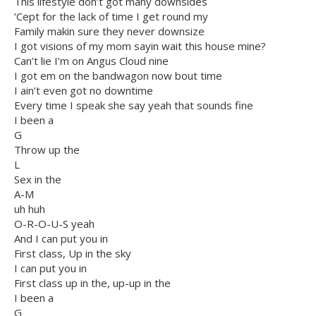
This lifestyle don’t got many downsides
‘Cept for the lack of time I get round my
Family makin sure they never downsize
I got visions of my mom sayin wait this house mine?
Can’t lie I’m on Angus Cloud nine
I got em on the bandwagon now bout time
I ain’t even got no downtime
Every time I speak she say yeah that sounds fine
I been a
G
Throw up the
L
Sex in the
A-M
uh huh
O-R-O-U-S yeah
And I can put you in
First class, Up in the sky
I can put you in
First class up in the, up-up in the
I been a
G