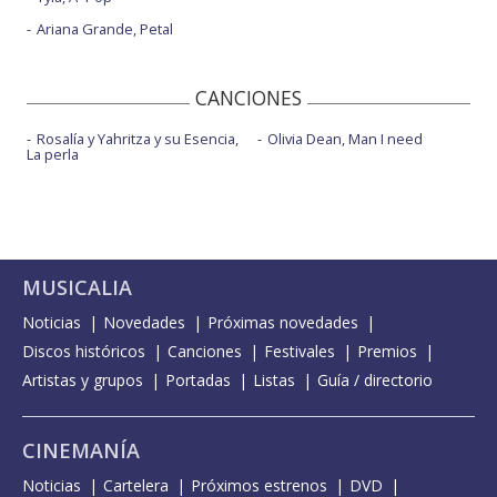
Ariana Grande, Petal
CANCIONES
Rosalía y Yahritza y su Esencia,
Olivia Dean, Man I need
La perla
MUSICALIA
Noticias
Novedades
Próximas novedades
Discos históricos
Canciones
Festivales
Premios
Artistas y grupos
Portadas
Listas
Guía / directorio
CINEMANÍA
Noticias
Cartelera
Próximos estrenos
DVD