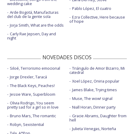
wedding cake
Pablo López, El cuatro
Arde Bogotá, Manufacturas
del club de la gente sola
Ezra Collective, Here because
of hope
Jorja Smith, What are the odds
Carly Rae Jepsen, Day and
night
NOVEDADES DISCOS
Siloé, Terrorismo emocional
Triángulo de Amor Bizarro, Mi
catedral
Jorge Drexler, Taracá
Xoel López, Oniria popular
The Black Keys, Peaches!
James Blake, Trying times
Jessie Ware, Superbloom
Muse, The wow! signal
Olivia Rodrigo, You seem
pretty sad for a girl so in love
Niall Horan, Dinner party
Bruno Mars, The romantic
Gracie Abrams, Daughter from
hell
Robyn, Sexistential
Julieta Venegas, Norteña
Tyla, A*Pop