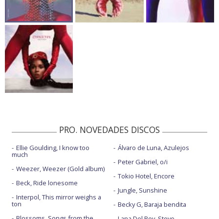
PRO. NOVEDADES DISCOS
Ellie Goulding, I know too
Álvaro de Luna, Azulejos
much
Peter Gabriel, o/i
Weezer, Weezer (Gold album)
Tokio Hotel, Encore
Beck, Ride lonesome
Jungle, Sunshine
Interpol, This mirror weighs a
ton
Becky G, Baraja bendita
Blossoms, Songs from the
Lana Del Rey, Stove