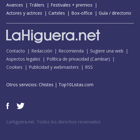
Avances
Tráilers
Festivales + premios
Actores y actrices
Carteles
Box-office
Guía / directorio
Contacto
Redacción
Recomienda
Sugiere una web
Aspectos legales
Política de privacidad
(
Cambiar
)
Cookies
Publicidad y webmasters
RSS
Otros servicios:
Chistes
|
Top10Listas.com
LaHiguera.net. Todos los derechos reservados