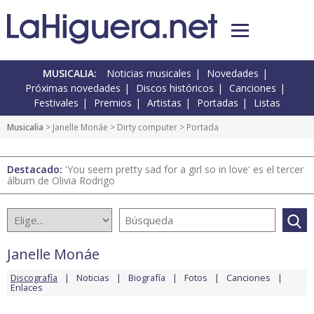
MUSICALIA:
Noticias musicales
Novedades
Próximas novedades
Discos históricos
Canciones
Festivales
Premios
Artistas
Portadas
Listas
Musicalia
>
Janelle Monáe
>
Dirty computer
> Portada
Destacado:
'You seem pretty sad for a girl so in love' es el tercer
álbum de Olivia Rodrigo
Janelle Monáe
Discografía
Noticias
Biografía
Fotos
Canciones
Enlaces