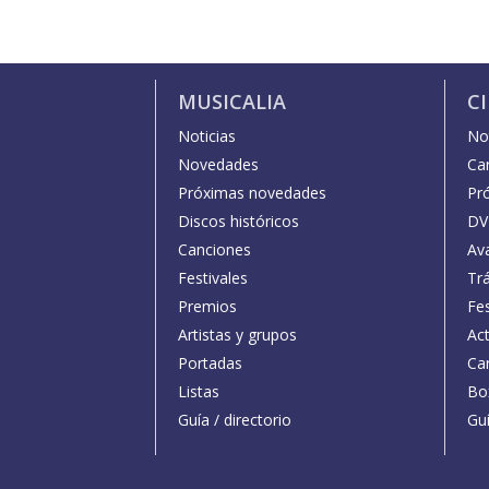
MUSICALIA
C
Noticias
Not
Novedades
Car
Próximas novedades
Pr
Discos históricos
DV
Canciones
Av
Festivales
Trá
Premios
Fe
Artistas y grupos
Act
Portadas
Car
Listas
Bo
Guía / directorio
Guí