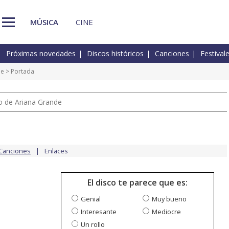
MÚSICA
CINE
Próximas novedades
Discos históricos
Canciones
Festival
ne
> Portada
io de Ariana Grande
Canciones
Enlaces
El disco te parece que es:
Genial
Muy bueno
Interesante
Mediocre
Un rollo