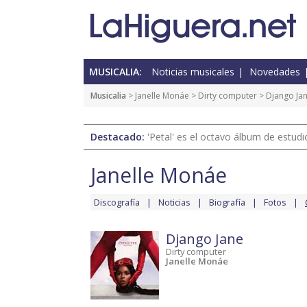
MUSICALIA:
Noticias musicales
Novedades
Musicalia
>
Janelle Monáe
>
Dirty computer
>
Django Ja
Destacado:
'Petal' es el octavo álbum de estud
Janelle Monáe
Discografía
Noticias
Biografía
Fotos
Django Jane
Dirty computer
Janelle Monáe