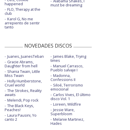
Alabama Shakes, I
happened
must be dreaming
FLO, Therapy at the
club
Karol G, No me
arrepiento de sentir
tanto
NOVEDADES DISCOS
Juanes, JuanesTeban
James Blake, Trying
times
Gracie Abrams,
Daughter from hell
Manuel Carrasco,
Pueblo salvaje I
Shania Twain, Little
Miss Twain
Madonna,
Confessions II
Holly Humberstone,
Cruel world
Siloé, Terrorismo
emocional
The Strokes, Reality
awaits
Carlos Vives, El último
disco Vol. 1
Melendi, Pop rock
Loreen, Wildfire
The Black Keys,
Peaches!
Jessie Ware,
Superbloom
Laura Pausini, Yo
canto 2
Melanie Martinez,
Hades