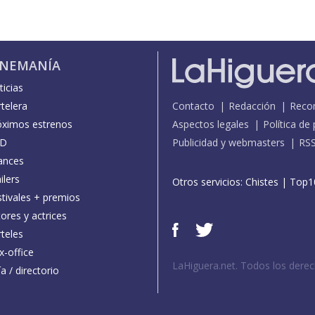
INEMANÍA
icias
telera
Contacto
Redacción
Reco
óximos estrenos
Aspectos legales
Política de
D
Publicidad y webmasters
RS
ances
ilers
Otros servicios:
Chistes
|
Top1
stivales + premios
ores y actrices
teles
x-office
LaHiguera.net. Todos los dere
a / directorio