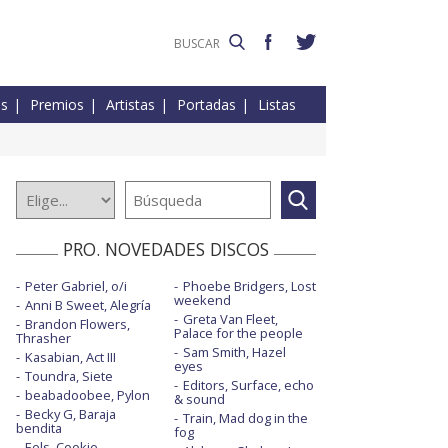
es
Premios
Artistas
Portadas
Listas
PRO. NOVEDADES DISCOS
Peter Gabriel, o/i
Phoebe Bridgers, Lost
weekend
Anni B Sweet, Alegría
Greta Van Fleet,
Brandon Flowers,
Palace for the people
Thrasher
Sam Smith, Hazel
Kasabian, Act III
eyes
Toundra, Siete
Editors, Surface, echo
beabadoobee, Pylon
& sound
Becky G, Baraja
Train, Mad dog in the
bendita
fog
Eels, Cookie