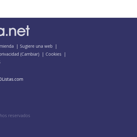
mienda
Sugiere una web
 privacidad
(
Cambiar
)
Cookies
S
0Listas.com
chos reservados