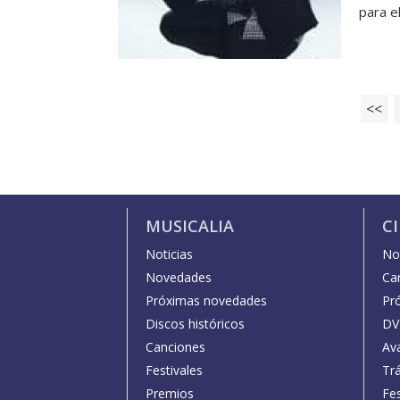
para e
<<
MUSICALIA
C
Noticias
Not
Novedades
Car
Próximas novedades
Pr
Discos históricos
DV
Canciones
Av
Festivales
Trá
Premios
Fe