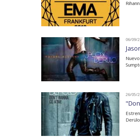
Rihann
06/09/
Jason
Nuevo 
Sumpt
26/05/
"Don
Estren
Derülo