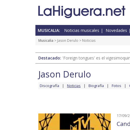
MUSICALIA:
Noticias musicales
Novedades
Musicalia
>
Jason Derulo
> Noticias
Destacado:
'Foreign tongues' es el vigesimoqui
Jason Derulo
Discografía
Noticias
Biografía
Fotos
17/09/
Cand