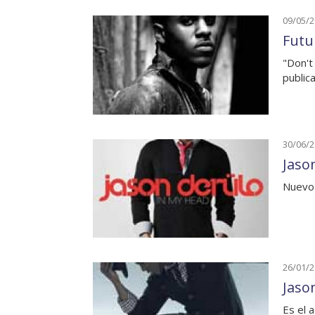
09/05/
Futu
"Don't
public
30/06/
Jaso
Nuevo 
26/01/
Jaso
Es el 