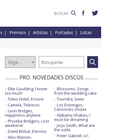
es
Premios
Artistas
Portadas
Listas
PRO. NOVEDADES DISCOS
Ellie Goulding, I know
Blossoms, Songs
too much
from the wedding cake
Tokio Hotel, Encore
Toundra, Siete
Camela, Titánicos
Los Enemigos,
Canciones chulas
Leon Bridges,
Happiness anytime
Alabama Shakes, I
must be dreaming
Phoebe Bridgers, Lost
weekend
Jorja Smith, What are
the odds
David Bisbal, Eternos
Peter Gabriel, o/i
Alex Warren,