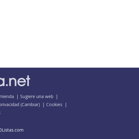
mienda
Sugiere una web
 privacidad
(
Cambiar
)
Cookies
S
0Listas.com