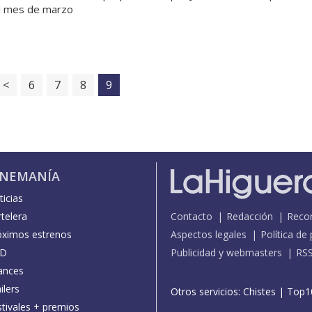
l mes de marzo
<
6
7
8
9
INEMANÍA
icias
telera
Contacto
Redacción
Reco
óximos estrenos
Aspectos legales
Política de
D
Publicidad y webmasters
RS
ances
ilers
Otros servicios:
Chistes
|
Top1
stivales + premios