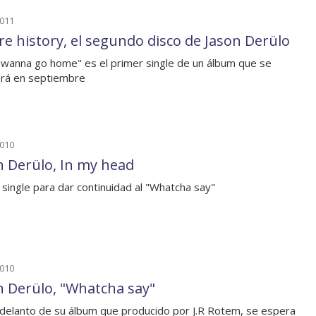
2011
re history, el segundo disco de Jason Derülo
 wanna go home" es el primer single de un álbum que se
ará en septiembre
2010
n Derülo, In my head
single para dar continuidad al "Whatcha say"
2010
n Derülo, "Whatcha say"
adelanto de su álbum que producido por J.R Rotem, se espera