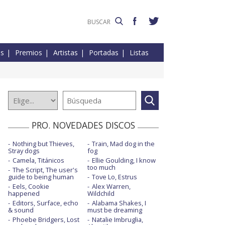
es
Premios
Artistas
Portadas
Listas
PRO. NOVEDADES DISCOS
Nothing but Thieves,
Train, Mad dog in the
Stray dogs
fog
Camela, Titánicos
Ellie Goulding, I know
too much
The Script, The user's
guide to being human
Tove Lo, Estrus
Eels, Cookie
Alex Warren,
happened
Wildchild
Editors, Surface, echo
Alabama Shakes, I
& sound
must be dreaming
Phoebe Bridgers, Lost
Natalie Imbruglia,