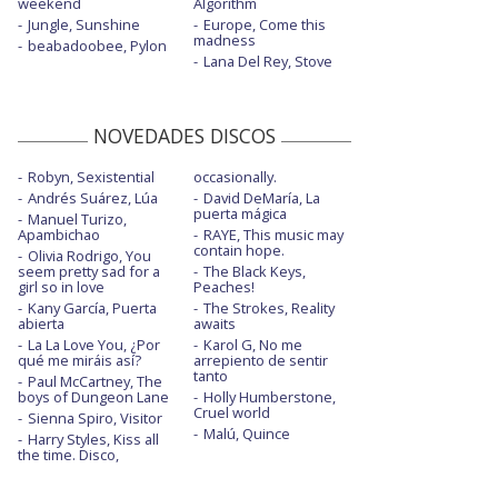
weekend
Algorithm
Jungle, Sunshine
Europe, Come this
madness
beabadoobee, Pylon
Lana Del Rey, Stove
NOVEDADES DISCOS
Robyn, Sexistential
occasionally.
Andrés Suárez, Lúa
David DeMaría, La
puerta mágica
Manuel Turizo,
Apambichao
RAYE, This music may
contain hope.
Olivia Rodrigo, You
seem pretty sad for a
The Black Keys,
girl so in love
Peaches!
Kany García, Puerta
The Strokes, Reality
abierta
awaits
La La Love You, ¿Por
Karol G, No me
qué me miráis así?
arrepiento de sentir
tanto
Paul McCartney, The
boys of Dungeon Lane
Holly Humberstone,
Cruel world
Sienna Spiro, Visitor
Malú, Quince
Harry Styles, Kiss all
the time. Disco,