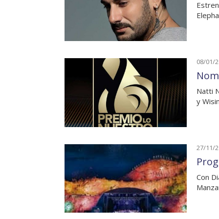
Estren
Elepha
08/01/
Nomi
Natti 
y Wisin
27/11/
Prog
Con Di
Manza