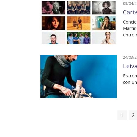
03/04/
Carte
Concie
Martín
entre 
24/03/
Leiv
Estren
con Bn
1
2