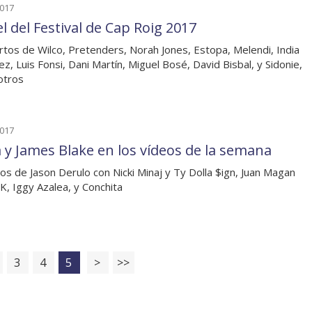
2017
l del Festival de Cap Roig 2017
rtos de Wilco, Pretenders, Norah Jones, Estopa, Melendi, India
ez, Luis Fonsi, Dani Martín, Miguel Bosé, David Bisbal, y Sidonie,
otros
2017
a y James Blake en los vídeos de la semana
os de Jason Derulo con Nicki Minaj y Ty Dolla $ign, Juan Magan
K, Iggy Azalea, y Conchita
3
4
5
>
>>