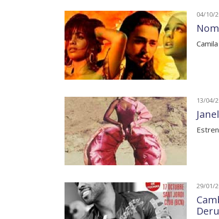
04/10/
Nomi
Camila
13/04/
Jane
Estren
29/01/
Camb
Deru