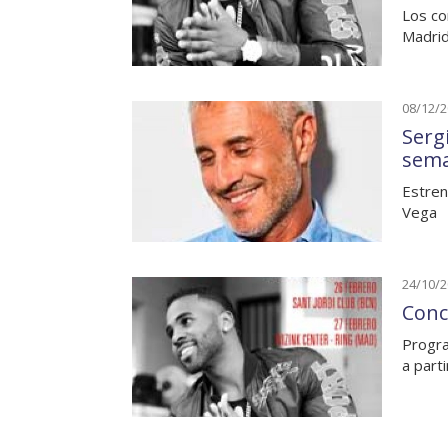
Los co
Madrid
08/12/
Serg
sem
Estren
Vega
24/10/
Conc
Progra
a part