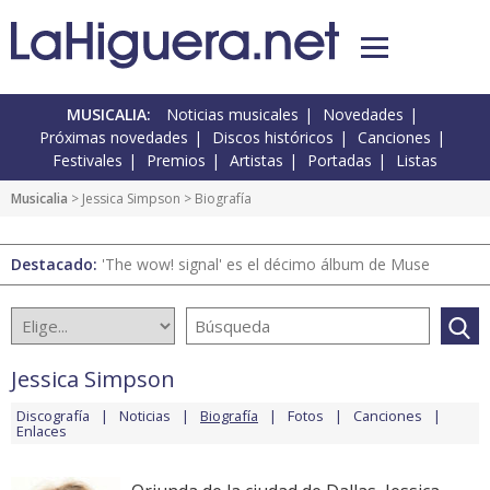
MUSICALIA:
Noticias musicales
Novedades
Próximas novedades
Discos históricos
Canciones
Festivales
Premios
Artistas
Portadas
Listas
Musicalia
>
Jessica Simpson
> Biografía
Destacado:
'The wow! signal' es el décimo álbum de Muse
Jessica Simpson
Discografía
Noticias
Biografía
Fotos
Canciones
Enlaces