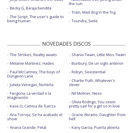
the sun
Becky G, Baraja bendita
Train, Mad dog in the fog
The Script, The user's guide to
being human
Toundra, Siete
NOVEDADES DISCOS
The Strokes, Reality awaits
Shania Twain, Little Miss Twain
Melanie Martinez, Hades
Bunbury, De un siglo anterior
Paul McCartney, The boys of
Robyn, Sexistential
Dungeon Lane
Charlie Puth, Whatever's
Julieta Venegas, Norteña
clever
Fangoria, La verdad o la
Nil Moliner, Nexo
imaginación
Olivia Rodrigo, You seem
Kase.O, Camisa de fuerza
pretty sad for a girl so in love
Ana Torroja, Se ha acabado el
Gracie Abrams, Daughter from
show
hell
Ariana Grande, Petal
Kany García, Puerta abierta