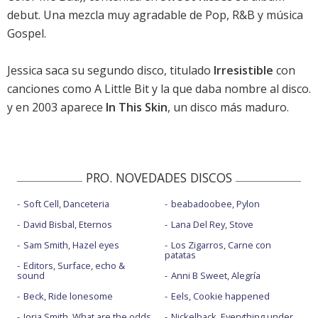
debut. Una mezcla muy agradable de Pop, R&B y música
Gospel.
Jessica saca su segundo disco, titulado
Irresistible
con
canciones como A Little Bit y la que daba nombre al disco.
y en 2003 aparece
In This Skin
, un disco más maduro.
PRO. NOVEDADES DISCOS
Soft Cell, Danceteria
beabadoobee, Pylon
David Bisbal, Eternos
Lana Del Rey, Stove
Sam Smith, Hazel eyes
Los Zigarros, Carne con
patatas
Editors, Surface, echo &
sound
Anni B Sweet, Alegría
Beck, Ride lonesome
Eels, Cookie happened
Jorja Smith, What are the odds
Nickelback, Everything under