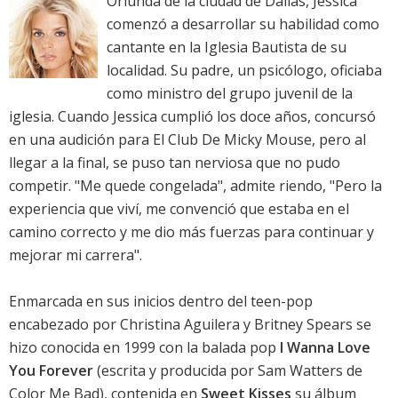
Oriunda de la ciudad de Dallas, Jessica
comenzó a desarrollar su habilidad como
cantante en la Iglesia Bautista de su
localidad. Su padre, un psicólogo, oficiaba
como ministro del grupo juvenil de la
iglesia. Cuando Jessica cumplió los doce años, concursó
en una audición para El Club De Micky Mouse, pero al
llegar a la final, se puso tan nerviosa que no pudo
competir. "Me quede congelada", admite riendo, "Pero la
experiencia que viví, me convenció que estaba en el
camino correcto y me dio más fuerzas para continuar y
mejorar mi carrera".
Enmarcada en sus inicios dentro del teen-pop
encabezado por Christina Aguilera y Britney Spears se
hizo conocida en 1999 con la balada pop
I Wanna Love
You Forever
(escrita y producida por Sam Watters de
Color Me Bad), contenida en
Sweet Kisses
su álbum