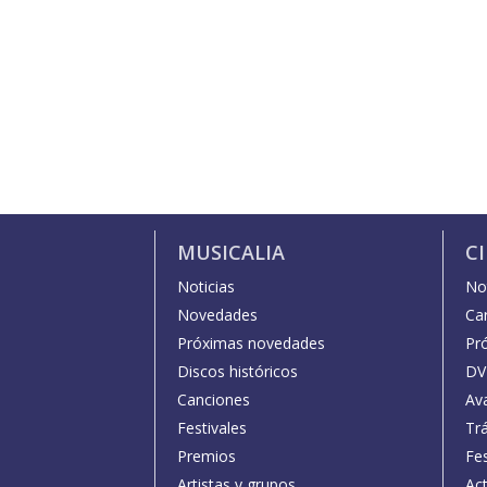
MUSICALIA
C
Noticias
Not
Novedades
Car
Próximas novedades
Pr
Discos históricos
DV
Canciones
Av
Festivales
Trá
Premios
Fe
Artistas y grupos
Act