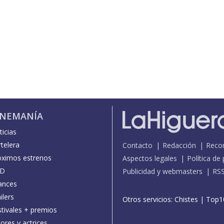
INEMANÍA
icias
telera
Contacto
Redacción
Reco
óximos estrenos
Aspectos legales
Política de
D
Publicidad y webmasters
RS
ances
ilers
Otros servicios:
Chistes
|
Top1
stivales + premios
ores y actrices