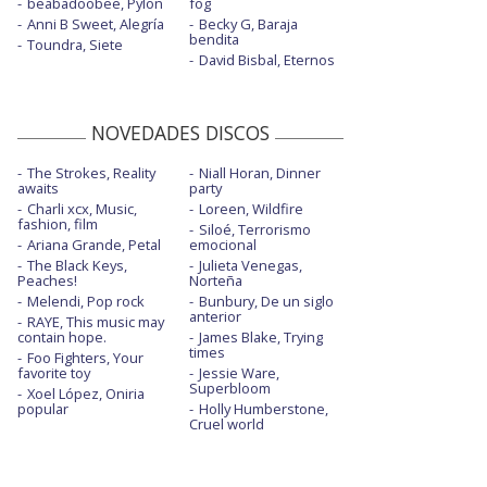
beabadoobee, Pylon
fog
Anni B Sweet, Alegría
Becky G, Baraja
bendita
Toundra, Siete
David Bisbal, Eternos
NOVEDADES DISCOS
The Strokes, Reality
Niall Horan, Dinner
awaits
party
Charli xcx, Music,
Loreen, Wildfire
fashion, film
Siloé, Terrorismo
Ariana Grande, Petal
emocional
The Black Keys,
Julieta Venegas,
Peaches!
Norteña
Melendi, Pop rock
Bunbury, De un siglo
anterior
RAYE, This music may
contain hope.
James Blake, Trying
times
Foo Fighters, Your
favorite toy
Jessie Ware,
Superbloom
Xoel López, Oniria
popular
Holly Humberstone,
Cruel world