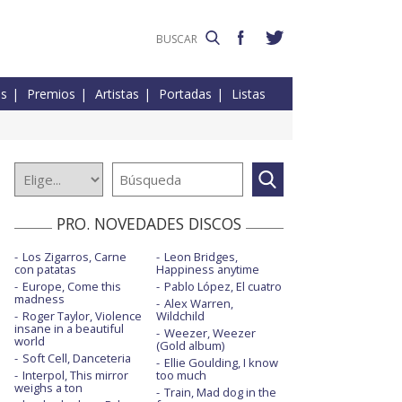
es
Premios
Artistas
Portadas
Listas
PRO. NOVEDADES DISCOS
Los Zigarros, Carne
Leon Bridges,
con patatas
Happiness anytime
Europe, Come this
Pablo López, El cuatro
madness
Alex Warren,
Roger Taylor, Violence
Wildchild
insane in a beautiful
Weezer, Weezer
world
(Gold album)
Soft Cell, Danceteria
Ellie Goulding, I know
Interpol, This mirror
too much
weighs a ton
Train, Mad dog in the