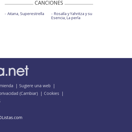
CANCIONES
Aitana, Superestrella
Rosalía y Yahritza y su
Esencia, La perla
mienda
Sugiere una web
 privacidad
(
Cambiar
)
Cookies
S
0Listas.com