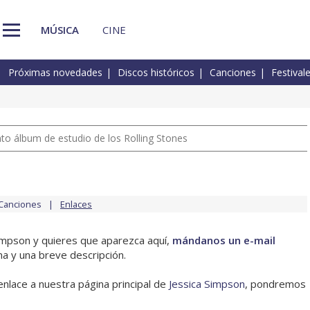
MÚSICA
CINE
Próximas novedades
Discos históricos
Canciones
Festival
nto álbum de estudio de los Rolling Stones
Canciones
Enlaces
Simpson y quieres que aparezca aquí,
mándanos un e-mail
na y una breve descripción.
enlace a nuestra página principal de
Jessica Simpson
, pondremos