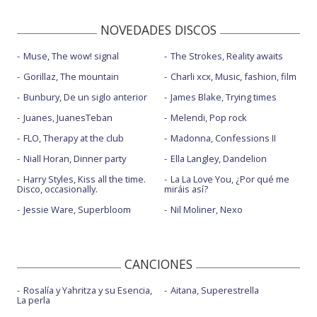
NOVEDADES DISCOS
Muse, The wow! signal
The Strokes, Reality awaits
Gorillaz, The mountain
Charli xcx, Music, fashion, film
Bunbury, De un siglo anterior
James Blake, Trying times
Juanes, JuanesTeban
Melendi, Pop rock
FLO, Therapy at the club
Madonna, Confessions II
Niall Horan, Dinner party
Ella Langley, Dandelion
Harry Styles, Kiss all the time.
La La Love You, ¿Por qué me
Disco, occasionally.
miráis así?
Jessie Ware, Superbloom
Nil Moliner, Nexo
CANCIONES
Rosalía y Yahritza y su Esencia,
Aitana, Superestrella
La perla