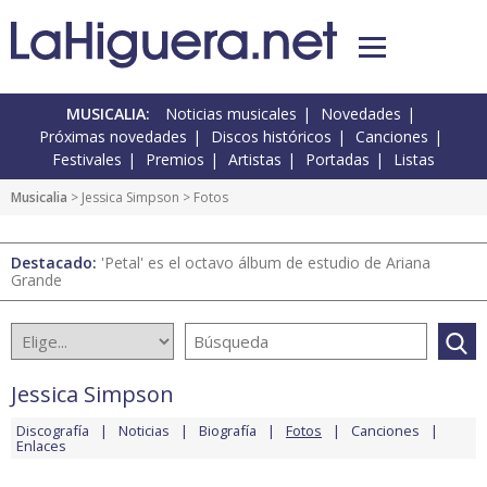
MUSICALIA:
Noticias musicales
Novedades
Próximas novedades
Discos históricos
Canciones
Festivales
Premios
Artistas
Portadas
Listas
Musicalia
>
Jessica Simpson
> Fotos
Destacado:
'Petal' es el octavo álbum de estudio de Ariana
Grande
Jessica Simpson
Discografía
Noticias
Biografía
Fotos
Canciones
Enlaces