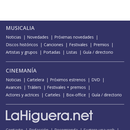
MUSICALIA
Noticias
Novedades
Próximas novedades
Discos históricos
Canciones
Festivales
Premios
Artistas y grupos
Portadas
Listas
Guía / directorio
CINEMANÍA
Noticias
Cartelera
Próximos estrenos
DVD
Avances
Tráilers
Festivales + premios
Actores y actrices
Carteles
Box-office
Guía / directorio
Contacto
Redacción
Recomienda
Sugiere una web