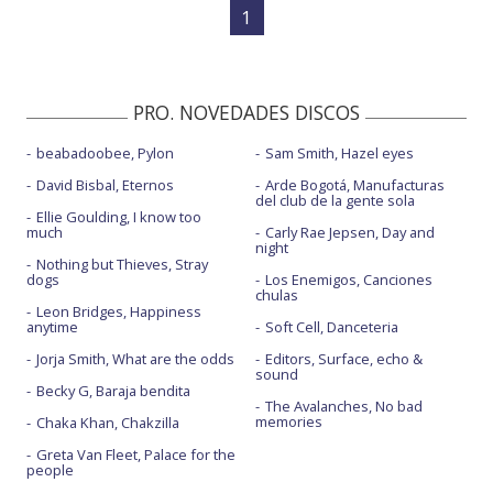
1
PRO. NOVEDADES DISCOS
beabadoobee, Pylon
Sam Smith, Hazel eyes
David Bisbal, Eternos
Arde Bogotá, Manufacturas
del club de la gente sola
Ellie Goulding, I know too
much
Carly Rae Jepsen, Day and
night
Nothing but Thieves, Stray
dogs
Los Enemigos, Canciones
chulas
Leon Bridges, Happiness
anytime
Soft Cell, Danceteria
Jorja Smith, What are the odds
Editors, Surface, echo &
sound
Becky G, Baraja bendita
The Avalanches, No bad
memories
Chaka Khan, Chakzilla
Greta Van Fleet, Palace for the
people