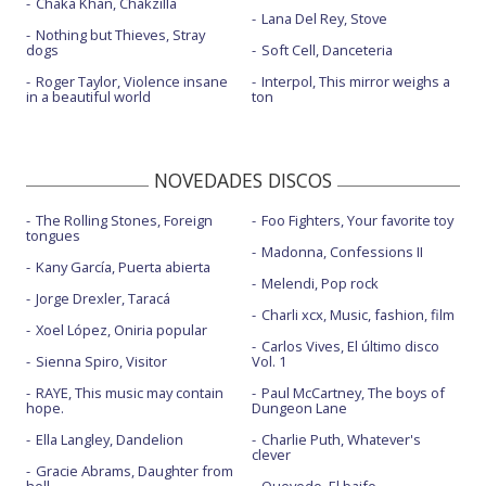
Chaka Khan, Chakzilla
Lana Del Rey, Stove
Nothing but Thieves, Stray
dogs
Soft Cell, Danceteria
Roger Taylor, Violence insane
Interpol, This mirror weighs a
in a beautiful world
ton
NOVEDADES DISCOS
The Rolling Stones, Foreign
Foo Fighters, Your favorite toy
tongues
Madonna, Confessions II
Kany García, Puerta abierta
Melendi, Pop rock
Jorge Drexler, Taracá
Charli xcx, Music, fashion, film
Xoel López, Oniria popular
Carlos Vives, El último disco
Sienna Spiro, Visitor
Vol. 1
RAYE, This music may contain
Paul McCartney, The boys of
hope.
Dungeon Lane
Ella Langley, Dandelion
Charlie Puth, Whatever's
clever
Gracie Abrams, Daughter from