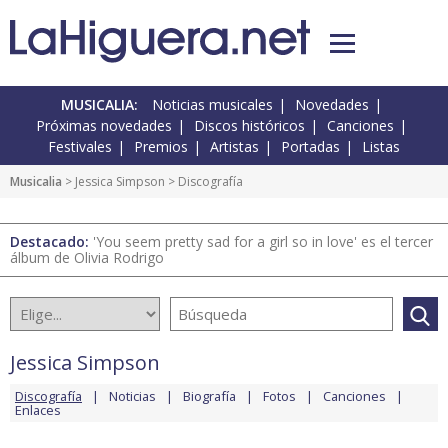
MUSICALIA:
Noticias musicales
Novedades
Próximas novedades
Discos históricos
Canciones
Festivales
Premios
Artistas
Portadas
Listas
Musicalia
>
Jessica Simpson
> Discografía
Destacado:
'You seem pretty sad for a girl so in love' es el tercer
álbum de Olivia Rodrigo
Jessica Simpson
Discografía
Noticias
Biografía
Fotos
Canciones
Enlaces