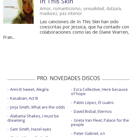
In This Skin
Amor, romanticismo, sexualidad, dulzura,
madurez, paz interior
Las canciones de In This Skin han sido
coescritas por Jessica, que ha contado con
colaboraciones como las de Diane Warren,
Fran...
PRO. NOVEDADES DISCOS
Anni B Sweet, Alegría
Ezra Collective, Here because
of hope
Kasabian, Act III
Pablo López, El cuatro
Jorja Smith, What are the odds
David Bisbal, Eternos
Alabama Shakes, I must be
dreaming
Greta Van Fleet, Palace for the
people
Sam Smith, Hazel eyes
Peter Gabriel, o/i