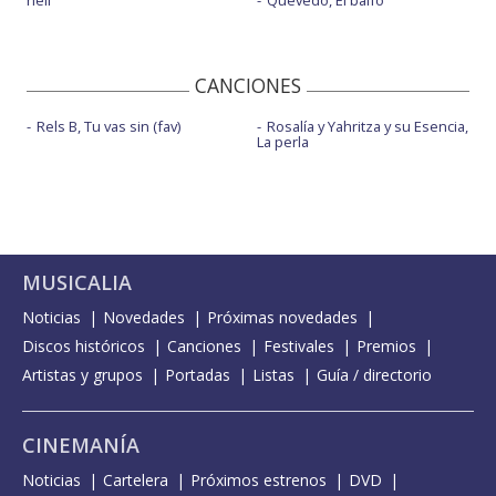
hell
Quevedo, El baifo
CANCIONES
Rels B, Tu vas sin (fav)
Rosalía y Yahritza y su Esencia,
La perla
MUSICALIA
Noticias
Novedades
Próximas novedades
Discos históricos
Canciones
Festivales
Premios
Artistas y grupos
Portadas
Listas
Guía / directorio
CINEMANÍA
Noticias
Cartelera
Próximos estrenos
DVD