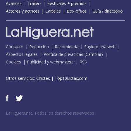
Avances
Tráilers
Festivales + premios
Actores y actrices
Carteles
Box-office
Guía / directorio
Contacto
Redacción
Recomienda
Sugiere una web
Aspectos legales
Política de privacidad
(
Cambiar
)
Cookies
Publicidad y webmasters
RSS
Otros servicios:
Chistes
|
Top10Listas.com
LaHiguera.net. Todos los derechos reservados