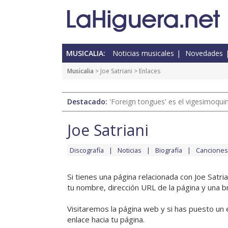
MUSICALIA:
Noticias musicales
Novedades
Musicalia
>
Joe Satriani
> Enlaces
Destacado:
'Foreign tongues' es el vigesimoqui
Joe Satriani
Discografía
Noticias
Biografía
Canciones
Si tienes una página relacionada con Joe Satri
tu nombre, dirección URL de la página y una b
Visitaremos la página web y si has puesto un 
enlace hacia tu página.