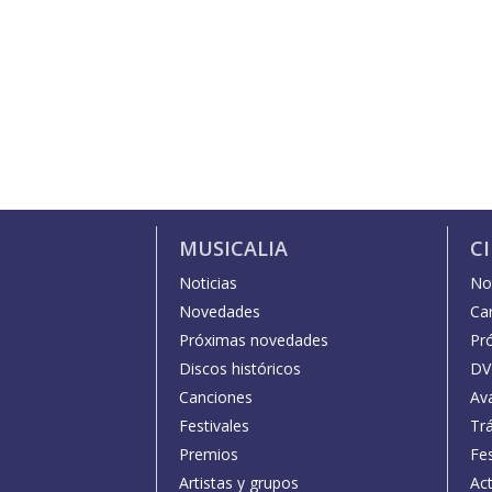
MUSICALIA
C
Noticias
Not
Novedades
Car
Próximas novedades
Pr
Discos históricos
DV
Canciones
Av
Festivales
Trá
Premios
Fe
Artistas y grupos
Act