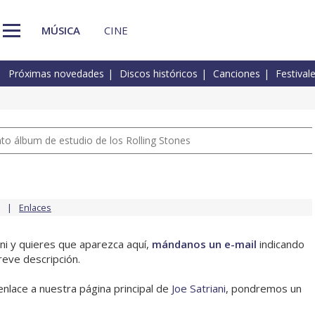
MÚSICA
CINE
Próximas novedades
Discos históricos
Canciones
Festival
nto álbum de estudio de los Rolling Stones
Enlaces
ani y quieres que aparezca aquí,
mándanos un e-mail
indicando
reve descripción.
enlace a nuestra página principal de
Joe Satriani
, pondremos un