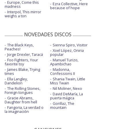
Europe, Come this
Ezra Collective, Here
madness
because of hope
Interpol, This mirror
weighs a ton
NOVEDADES DISCOS
The Black Keys,
Sienna Spiro, Visitor
Peaches!
Xoel López, Oniria
Jorge Drexler, Taracá
popular
Foo Fighters, Your
Manuel Turizo,
favorite toy
Apambichao
James Blake, Trying
Madonna,
times
Confessions II
Ella Langley,
Shania Twain, Little
Dandelion
Miss Twain
The Rolling Stones,
Nil Moliner, Nexo
Foreign tongues
David DeMaría, La
Gracie Abrams,
puerta mágica
Daughter from hell
Gorillaz, The
Fangoria, La verdad o
mountain
la imaginación