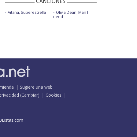
CANCIONES
Aitana, Superestrella
Olivia Dean, Man I
need
mienda
Sugiere una web
 privacidad
(
Cambiar
)
Cookies
S
0Listas.com