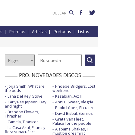
es
Premios
Artistas
Portadas
Listas
PRO. NOVEDADES DISCOS
Jorja Smith, What are
Phoebe Bridgers, Lost
the odds
weekend
Lana Del Rey, Stove
Kasabian, Act III
Carly Rae Jepsen, Day
Anni B Sweet, Alegría
and night
Pablo López, El cuatro
Brandon Flowers,
David Bisbal, Eternos
Thrasher
Greta Van Fleet,
Camela, Titánicos
Palace for the people
La Casa Azul, Fauna y
Alabama Shakes, I
flora subacuática
must be dreaming