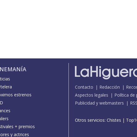
INEMANÍA
icias
telera
Contacto
Redacción
Reco
óximos estrenos
Aspectos legales
Política de
D
Publicidad y webmasters
RS
ances
ilers
Otros servicios:
Chistes
|
Top1
stivales + premios
ores y actrices