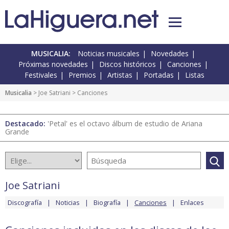
MUSICALIA:
Noticias musicales
Novedades
Próximas novedades
Discos históricos
Canciones
Festivales
Premios
Artistas
Portadas
Listas
Musicalia
>
Joe Satriani
> Canciones
Destacado:
'Petal' es el octavo álbum de estudio de Ariana
Grande
Joe Satriani
Discografía
Noticias
Biografía
Canciones
Enlaces