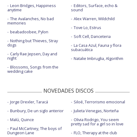
Leon Bridges, Happiness
Editors, Surface, echo &
anytime
sound
The Avalanches, No bad
Alex Warren, Wildchild
memories
Tove Lo, Estrus
beabadoobee, Pylon
Soft Cell, Danceteria
Nothing but Thieves, Stray
dogs
La Casa Azul, Fauna y flora
subacuática
Carly Rae Jepsen, Day and
night
Natalie Imbruglia, Algorithm
Blossoms, Songs from the
wedding cake
NOVEDADES DISCOS
Jorge Drexler, Taracá
Siloé, Terrorismo emocional
Bunbury, De un siglo anterior
Julieta Venegas, Norteña
Malú, Quince
Olivia Rodrigo, You seem
pretty sad for a girl so in love
Paul McCartney, The boys of
Dungeon Lane
FLO, Therapy at the club