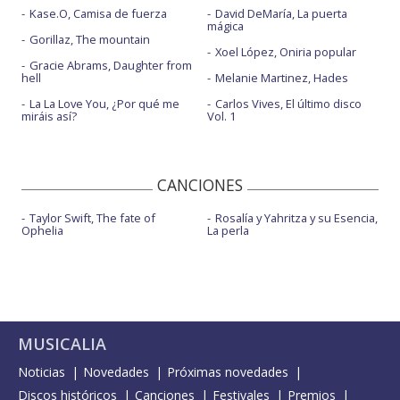
Kase.O, Camisa de fuerza
David DeMaría, La puerta
mágica
Gorillaz, The mountain
Xoel López, Oniria popular
Gracie Abrams, Daughter from
hell
Melanie Martinez, Hades
La La Love You, ¿Por qué me
Carlos Vives, El último disco
miráis así?
Vol. 1
CANCIONES
Taylor Swift, The fate of
Rosalía y Yahritza y su Esencia,
Ophelia
La perla
MUSICALIA
Noticias
Novedades
Próximas novedades
Discos históricos
Canciones
Festivales
Premios