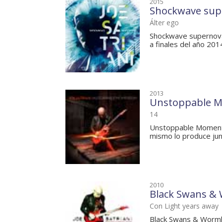
2015
Shockwave sup
Álter ego
Shockwave supernova 
a finales del año 2014
2013
Unstoppable 
14
Unstoppable Momentum
mismo lo produce junt
2010
Black Swans &
Con Light years away
Black Swans & Wormho