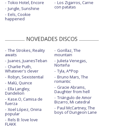
Tokio Hotel, Encore
Los Zigarros, Carne
con patatas
Jungle, Sunshine
Eels, Cookie
happened
NOVEDADES DISCOS
The Strokes, Reality
Gorillaz, The
awaits
mountain
Juanes, JuanesTeban
Julieta Venegas,
Norteña
Charlie Puth,
Whatever's clever
Tyla, A*Pop
Robyn, Sexistential
Bruno Mars, The
romantic
Malú, Quince
Gracie Abrams,
Ella Langley,
Daughter from hell
Dandelion
Triángulo de Amor
Kase.O, Camisa de
Bizarro, Mi catedral
fuerza
Paul McCartney, The
Xoel López, Oniria
boys of Dungeon Lane
popular
Rels B: love love
FLAKK