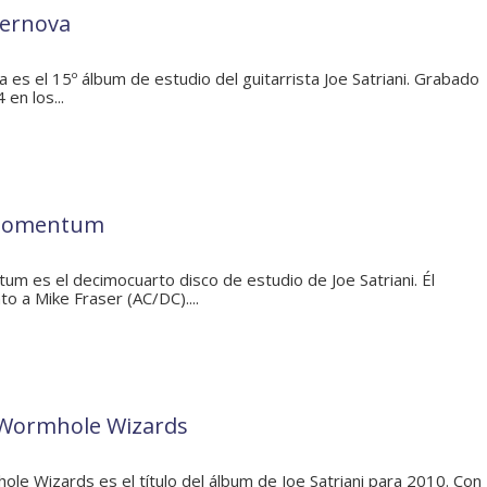
ernova
es el 15º álbum de estudio del guitarrista Joe Satriani. Grabado
 en los...
Momentum
 es el decimocuarto disco de estudio de Joe Satriani. Él
o a Mike Fraser (AC/DC)....
 Wormhole Wizards
le Wizards es el título del álbum de Joe Satriani para 2010. Con