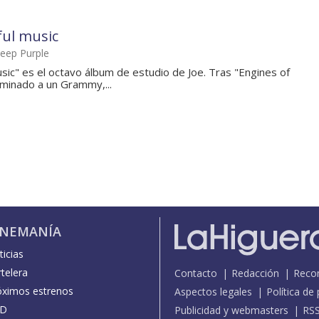
ful music
Deep Purple
sic" es el octavo álbum de estudio de Joe. Tras "Engines of
ominado a un Grammy,...
INEMANÍA
icias
telera
Contacto
Redacción
Reco
óximos estrenos
Aspectos legales
Política de
D
Publicidad y webmasters
RS