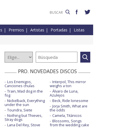
es
Premios
Artistas
Portadas
Listas
PRO. NOVEDADES DISCOS
Los Enemigos,
Interpol, This mirror
Canciones chulas
weighs a ton
Train, Mad dog in the
Álvaro de Luna,
fog
Azulejos
Nickelback, Everything
Beck, Ride lonesome
under the sun
Jorja Smith, What are
Toundra, Siete
the odds
Nothing but Thieves,
Camela, Titánicos
Stray dogs
Blossoms, Songs
Lana Del Rey, Stove
from the wedding cake