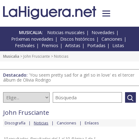
MUSICALIA:
Noticias musicales
Novedades
Próximas novedades
Discos históricos
Canciones
Festivales
Premios
Artistas
Portadas
Listas
Musicalia
>
John Frusciante
> Noticias
Destacado:
'You seem pretty sad for a girl so in love' es el tercer
álbum de Olivia Rodrigo
John Frusciante
Discografía
Noticias
Canciones
Enlaces
10 resultados. Resultados del 1 al 10. Página 1 de 1