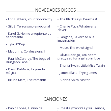
NOVEDADES DISCOS
Foo Fighters, Your favorite toy
The Black Keys, Peaches!
Siloé, Terrorismo emocional
Charlie Puth, Whatever's
clever
Karol G, No me arrepiento de
sentir tanto
Fangoria, La verdad o la
imaginación
Tyla, A*Pop
Muse, The wow! signal
Madonna, Confessions II
Olivia Rodrigo, You seem
pretty sad for a girl so in love
Paul McCartney, The boys of
Dungeon Lane
Shania Twain, Little Miss Twain
David DeMaría, La puerta
mágica
James Blake, Trying times
Bruno Mars, The romantic
Sienna Spiro, Visitor
CANCIONES
Pablo López, El niño del
Rosalía y Yahritza y su Esencia,