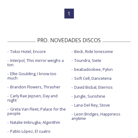
1
PRO. NOVEDADES DISCOS
Tokio Hotel, Encore
Beck, Ride lonesome
Interpol, This mirror weighs a
Toundra, Siete
ton
beabadoobee, Pylon
Ellie Goulding, I know too
much
Soft Cell, Danceteria
Brandon Flowers, Thrasher
David Bisbal, Eternos
Carly Rae Jepsen, Day and
Jungle, Sunshine
night
Lana Del Rey, Stove
Greta Van Fleet, Palace for the
people
Leon Bridges, Happiness
anytime
Natalie Imbruglia, Algorithm
Pablo López, El cuatro