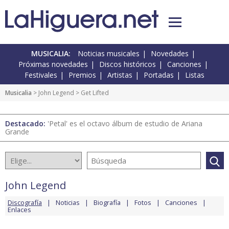
MUSICALIA:
Noticias musicales
Novedades
Próximas novedades
Discos históricos
Canciones
Festivales
Premios
Artistas
Portadas
Listas
Musicalia
>
John Legend
> Get Lifted
Destacado:
'Petal' es el octavo álbum de estudio de Ariana
Grande
John Legend
Discografía
Noticias
Biografía
Fotos
Canciones
Enlaces