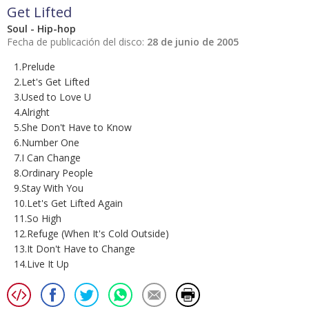
Get Lifted
Soul - Hip-hop
Fecha de publicación del disco:
28 de junio de 2005
1.Prelude
2.Let's Get Lifted
3.Used to Love U
4.Alright
5.She Don't Have to Know
6.Number One
7.I Can Change
8.Ordinary People
9.Stay With You
10.Let's Get Lifted Again
11.So High
12.Refuge (When It's Cold Outside)
13.It Don't Have to Change
14.Live It Up