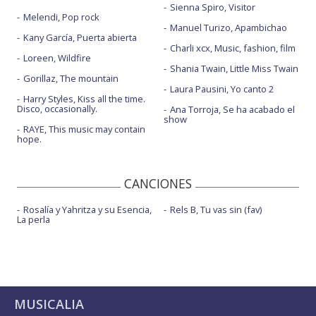
Sienna Spiro, Visitor
Melendi, Pop rock
Manuel Turizo, Apambichao
Kany García, Puerta abierta
Charli xcx, Music, fashion, film
Loreen, Wildfire
Shania Twain, Little Miss Twain
Gorillaz, The mountain
Laura Pausini, Yo canto 2
Harry Styles, Kiss all the time.
Disco, occasionally.
Ana Torroja, Se ha acabado el
show
RAYE, This music may contain
hope.
CANCIONES
Rosalía y Yahritza y su Esencia,
Rels B, Tu vas sin (fav)
La perla
MUSICALIA