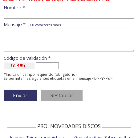
Nombre *:
Mensaje *:
(500 caracteres máx)
Código de validación *:
*Indica un campo requerido (obligatorio)
Se permiten las siguientes etiquetas en el mensaje <b> <i> <u>
PRO. NOVEDADES DISCOS
Interpol, This mirror weighs a
Greta Van Fleet, Palace for the