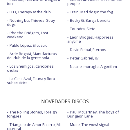
ton
people
FLO, Therapy at the club
Train, Mad dog in the fog
Nothing but Thieves, Stray
Becky G, Baraja bendita
dogs
Toundra, Siete
Phoebe Bridgers, Lost
weekend
Leon Bridges, Happiness
anytime
Pablo López, El cuatro
David Bisbal, Eternos
Arde Bogotá, Manufacturas
del club de la gente sola
Peter Gabriel, o/i
Los Enemigos, Canciones
Natalie Imbruglia, Algorithm
chulas
La Casa Azul, Fauna y flora
subacuática
NOVEDADES DISCOS
The Rolling Stones, Foreign
Paul McCartney, The boys of
tongues
Dungeon Lane
Triángulo de Amor Bizarro, Mi
Muse, The wow! signal
catedral