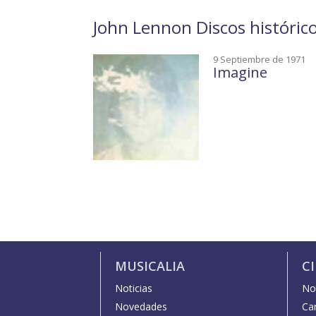
John Lennon Discos históric
9 Septiembre de 1971
Imagine
MUSICALIA
C
Noticias
Not
Novedades
Car