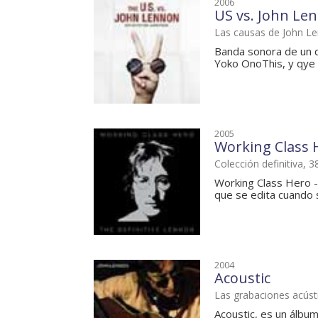
2006
US vs. John Len
Las causas de John L
Banda sonora de un d
Yoko OnoThis, y qye r
2005
Working Class 
Colección definitiva, 
Working Class Hero - 
que se edita cuando 
2004
Acoustic
Las grabaciones acúst
Acoustic, es un álbu