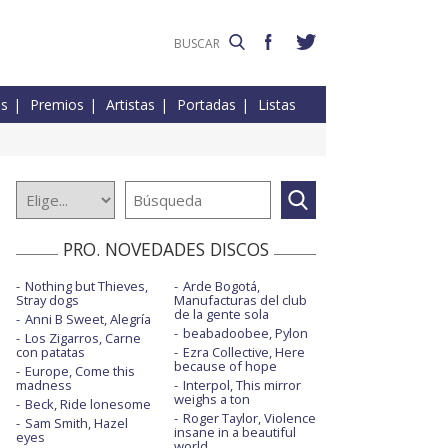
es
Premios
Artistas
Portadas
Listas
PRO. NOVEDADES DISCOS
Nothing but Thieves,
Arde Bogotá,
Stray dogs
Manufacturas del club
de la gente sola
Anni B Sweet, Alegría
beabadoobee, Pylon
Los Zigarros, Carne
con patatas
Ezra Collective, Here
because of hope
Europe, Come this
madness
Interpol, This mirror
weighs a ton
Beck, Ride lonesome
Roger Taylor, Violence
Sam Smith, Hazel
insane in a beautiful
eyes
world