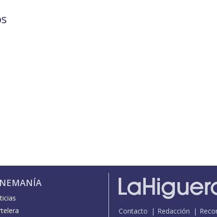
os
INEMANÍA
icias
telera
Contacto
Redacción
Reco