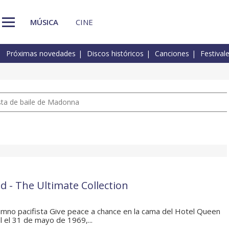
MÚSICA
CINE
Próximas novedades
Discos históricos
Canciones
Festival
pista de baile de Madonna
d - The Ultimate Collection
imno pacifista Give peace a chance en la cama del Hotel Queen
l el 31 de mayo de 1969,...