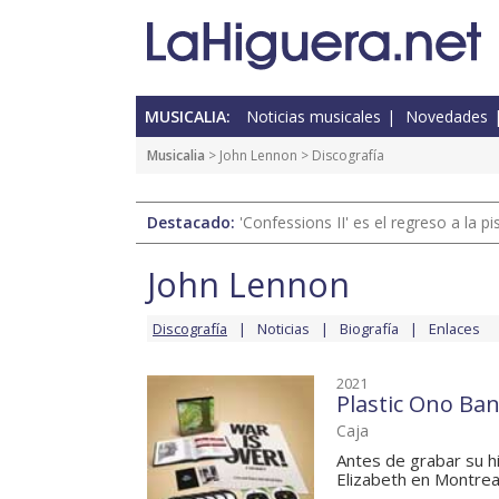
MUSICALIA:
Noticias musicales
Novedades
Musicalia
>
John Lennon
> Discografía
Destacado:
'Confessions II' es el regreso a la 
John Lennon
Discografía
Noticias
Biografía
Enlaces
2021
Plastic Ono Ban
Caja
Antes de grabar su h
Elizabeth en Montrea