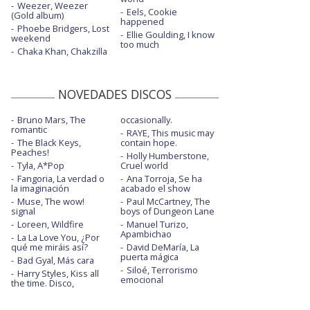
Weezer, Weezer
Eels, Cookie
(Gold album)
happened
Phoebe Bridgers, Lost
Ellie Goulding, I know
weekend
too much
Chaka Khan, Chakzilla
NOVEDADES DISCOS
Bruno Mars, The
occasionally.
romantic
RAYE, This music may
The Black Keys,
contain hope.
Peaches!
Holly Humberstone,
Tyla, A*Pop
Cruel world
Fangoria, La verdad o
Ana Torroja, Se ha
la imaginación
acabado el show
Muse, The wow!
Paul McCartney, The
signal
boys of Dungeon Lane
Loreen, Wildfire
Manuel Turizo,
Apambichao
La La Love You, ¿Por
qué me miráis así?
David DeMaría, La
puerta mágica
Bad Gyal, Más cara
Siloé, Terrorismo
Harry Styles, Kiss all
emocional
the time. Disco,