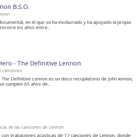
non B.S.O.
ennon
ocumental, en el que se ha involucrado y ha apoyado la propia
ecorre los años entre...
Hero - The Definitive Lennon
38 canciones
The Definitive Lennon es un disco recopilatorio de John lennon,
se cumplen 65 años de...
icas de las canciones de Lennon
m con grabaciones acústicas de 17 canciones de Lennon, donde