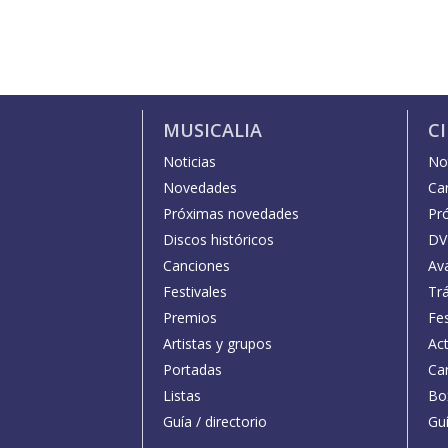
MUSICALIA
C
Noticias
Not
Novedades
Car
Próximas novedades
Pr
Discos históricos
DV
Canciones
Av
Festivales
Trá
Premios
Fe
Artistas y grupos
Act
Portadas
Car
Listas
Bo
Guía / directorio
Guí