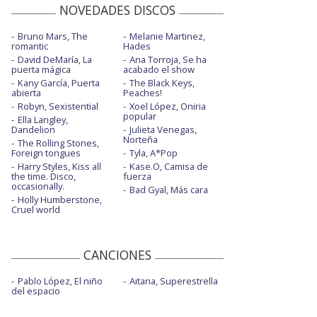
NOVEDADES DISCOS
Bruno Mars, The
Melanie Martinez,
romantic
Hades
David DeMaría, La
Ana Torroja, Se ha
puerta mágica
acabado el show
Kany García, Puerta
The Black Keys,
abierta
Peaches!
Robyn, Sexistential
Xoel López, Oniria
popular
Ella Langley,
Dandelion
Julieta Venegas,
Norteña
The Rolling Stones,
Foreign tongues
Tyla, A*Pop
Harry Styles, Kiss all
Kase.O, Camisa de
the time. Disco,
fuerza
occasionally.
Bad Gyal, Más cara
Holly Humberstone,
Cruel world
CANCIONES
Pablo López, El niño
Aitana, Superestrella
del espacio