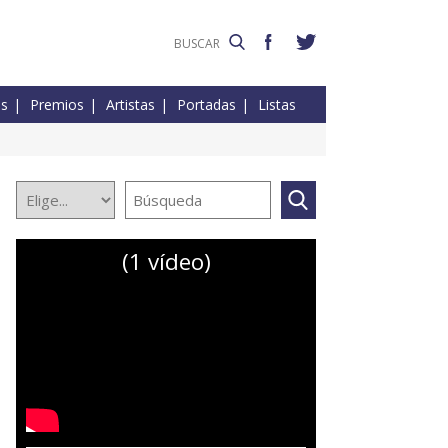
es
Premios
Artistas
Portadas
Listas
(1 vídeo)