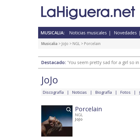
MUSICALIA:
Noticias musicales
Novedades
Musicalia
>
JoJo
>
NGL
> Porcelain
Destacado:
'You seem pretty sad for a girl so in
JoJo
Discografía
Noticias
Biografía
Fotos
Porcelain
NGL
JoJo