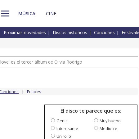
MÚSICA
CINE
Próximas novedades
Discos históricos
Canciones
Festival
 love' es el tercer álbum de Olivia Rodrigo
Canciones
Enlaces
El disco te parece que es:
Genial
Muy bueno
Interesante
Mediocre
Un rollo