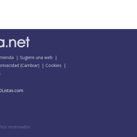
mienda
Sugiere una web
 privacidad
(
Cambiar
)
Cookies
S
0Listas.com
chos reservados