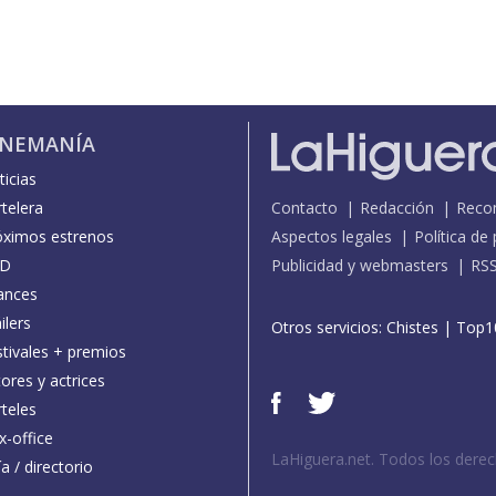
INEMANÍA
icias
telera
Contacto
Redacción
Reco
óximos estrenos
Aspectos legales
Política de
D
Publicidad y webmasters
RS
ances
ilers
Otros servicios:
Chistes
|
Top1
stivales + premios
ores y actrices
teles
x-office
LaHiguera.net. Todos los dere
a / directorio