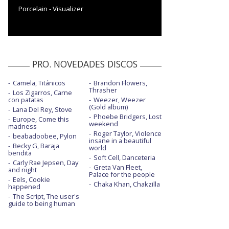
Porcelain - Visualizer
PRO. NOVEDADES DISCOS
Camela, Titánicos
Brandon Flowers,
Thrasher
Los Zigarros, Carne
con patatas
Weezer, Weezer
(Gold album)
Lana Del Rey, Stove
Phoebe Bridgers, Lost
Europe, Come this
weekend
madness
Roger Taylor, Violence
beabadoobee, Pylon
insane in a beautiful
Becky G, Baraja
world
bendita
Soft Cell, Danceteria
Carly Rae Jepsen, Day
Greta Van Fleet,
and night
Palace for the people
Eels, Cookie
Chaka Khan, Chakzilla
happened
The Script, The user's
guide to being human