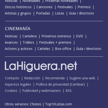
Noticias
Novedades
Próximas novedades
Discos históricos
Canciones
Festivales
Premios
Artistas y grupos
Portadas
Listas
Guía / directorio
CINEMANÍA
Noticias
Cartelera
Próximos estrenos
DVD
Avances
Tráilers
Festivales + premios
Actores y actrices
Carteles
Box-office
Guía / directorio
Contacto
Redacción
Recomienda
Sugiere una web
Aspectos legales
Política de privacidad
(
Cambiar
)
Cookies
Publicidad y webmasters
RSS
Otros servicios:
Chistes
|
Top10Listas.com