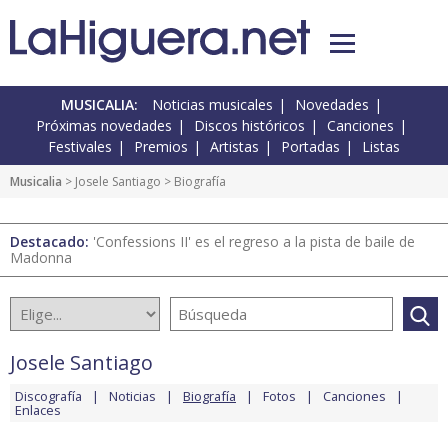
MUSICALIA:
Noticias musicales
Novedades
Próximas novedades
Discos históricos
Canciones
Festivales
Premios
Artistas
Portadas
Listas
Musicalia
>
Josele Santiago
> Biografía
Destacado:
'Confessions II' es el regreso a la pista de baile de
Madonna
Josele Santiago
Discografía
Noticias
Biografía
Fotos
Canciones
Enlaces