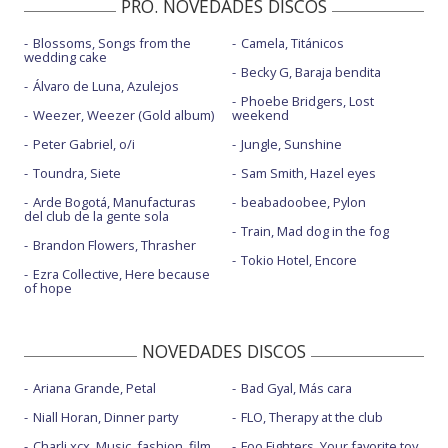
PRO. NOVEDADES DISCOS
Blossoms, Songs from the
Camela, Titánicos
wedding cake
Becky G, Baraja bendita
Álvaro de Luna, Azulejos
Phoebe Bridgers, Lost
Weezer, Weezer (Gold album)
weekend
Peter Gabriel, o/i
Jungle, Sunshine
Toundra, Siete
Sam Smith, Hazel eyes
Arde Bogotá, Manufacturas
beabadoobee, Pylon
del club de la gente sola
Train, Mad dog in the fog
Brandon Flowers, Thrasher
Tokio Hotel, Encore
Ezra Collective, Here because
of hope
NOVEDADES DISCOS
Ariana Grande, Petal
Bad Gyal, Más cara
Niall Horan, Dinner party
FLO, Therapy at the club
Charli xcx, Music, fashion, film
Foo Fighters, Your favorite toy