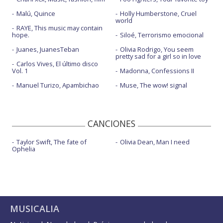
Malú, Quince
Holly Humberstone, Cruel
world
RAYE, This music may contain
hope.
Siloé, Terrorismo emocional
Juanes, JuanesTeban
Olivia Rodrigo, You seem
pretty sad for a girl so in love
Carlos Vives, El último disco
Vol. 1
Madonna, Confessions II
Manuel Turizo, Apambichao
Muse, The wow! signal
CANCIONES
Taylor Swift, The fate of
Olivia Dean, Man I need
Ophelia
MUSICALIA