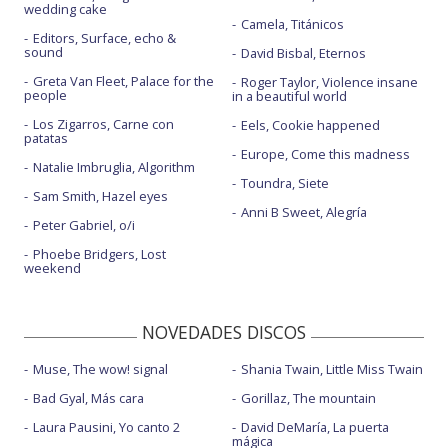
wedding cake
Camela, Titánicos
Editors, Surface, echo &
sound
David Bisbal, Eternos
Greta Van Fleet, Palace for the
Roger Taylor, Violence insane
people
in a beautiful world
Los Zigarros, Carne con
Eels, Cookie happened
patatas
Europe, Come this madness
Natalie Imbruglia, Algorithm
Toundra, Siete
Sam Smith, Hazel eyes
Anni B Sweet, Alegría
Peter Gabriel, o/i
Phoebe Bridgers, Lost
weekend
NOVEDADES DISCOS
Muse, The wow! signal
Shania Twain, Little Miss Twain
Bad Gyal, Más cara
Gorillaz, The mountain
Laura Pausini, Yo canto 2
David DeMaría, La puerta
mágica