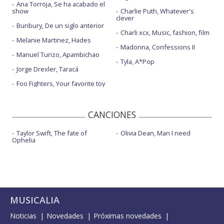
Ana Torroja, Se ha acabado el
show
Charlie Puth, Whatever's
clever
Bunbury, De un siglo anterior
Charli xcx, Music, fashion, film
Melanie Martinez, Hades
Madonna, Confessions II
Manuel Turizo, Apambichao
Tyla, A*Pop
Jorge Drexler, Taracá
Foo Fighters, Your favorite toy
CANCIONES
Taylor Swift, The fate of
Olivia Dean, Man I need
Ophelia
MUSICALIA
Noticias
Novedades
Próximas novedades