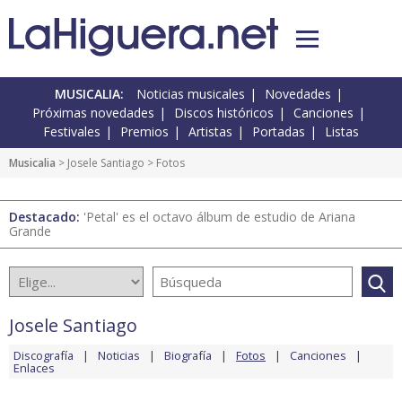
MUSICALIA:
Noticias musicales
Novedades
Próximas novedades
Discos históricos
Canciones
Festivales
Premios
Artistas
Portadas
Listas
Musicalia
>
Josele Santiago
> Fotos
Destacado:
'Petal' es el octavo álbum de estudio de Ariana
Grande
Josele Santiago
Discografía
Noticias
Biografía
Fotos
Canciones
Enlaces