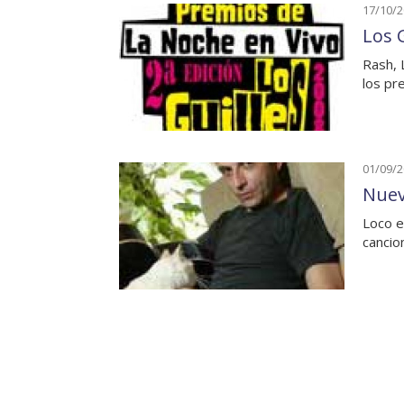
17/10/
Los 
Rash, 
los pr
01/09/
Nuev
Loco e
cancio