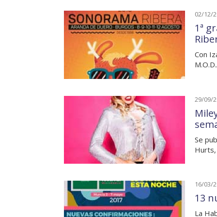
02/12/
1ª g
Ribe
Con Iza
M.O.D.
29/09/
Mile
sem
Se pub
Hurts,
16/03/
13 n
La Hab