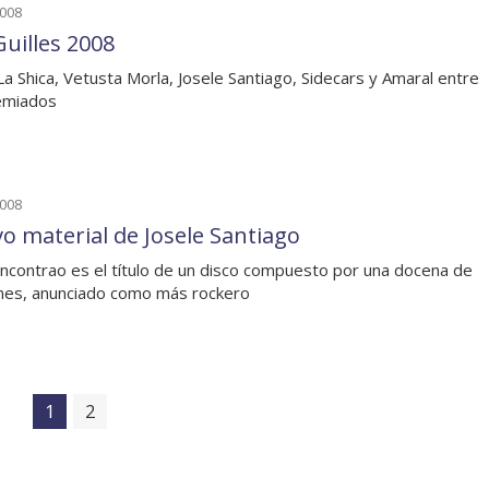
2008
Guilles 2008
La Shica, Vetusta Morla, Josele Santiago, Sidecars y Amaral entre
emiados
2008
o material de Josele Santiago
ncontrao es el título de un disco compuesto por una docena de
nes, anunciado como más rockero
1
2