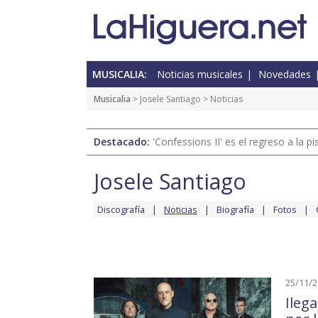
MUSICALIA:
Noticias musicales
Novedades
Musicalia
>
Josele Santiago
> Noticias
Destacado:
'Confessions II' es el regreso a la 
Josele Santiago
Discografía
Noticias
Biografía
Fotos
25/11/
Ileg