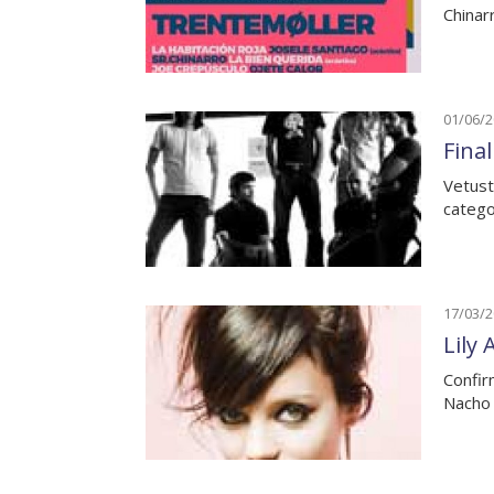
Chinar
01/06/
Fina
Vetust
catego
17/03/
Lily 
Confir
Nacho 