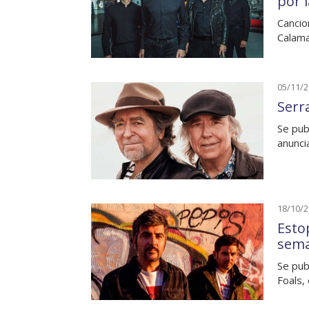
por l
Cancio
Calama
05/11/
Serra
Se publ
anunci
18/10/
Esto
sem
Se pub
Foals,