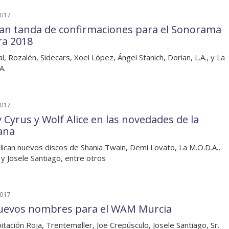
2017
ran tanda de confirmaciones para el Sonorama
ra 2018
l, Rozalén, Sidecars, Xoel López, Ángel Stanich, Dorian, L.A., y La
A.
2017
y Cyrus y Wolf Alice en las novedades de la
ana
lican nuevos discos de Shania Twain, Demi Lovato, La M.O.D.A.,
 y Josele Santiago, entre otros
2017
uevos nombres para el WAM Murcia
itación Roja, Trentemøller, Joe Crepúsculo, Josele Santiago, Sr.