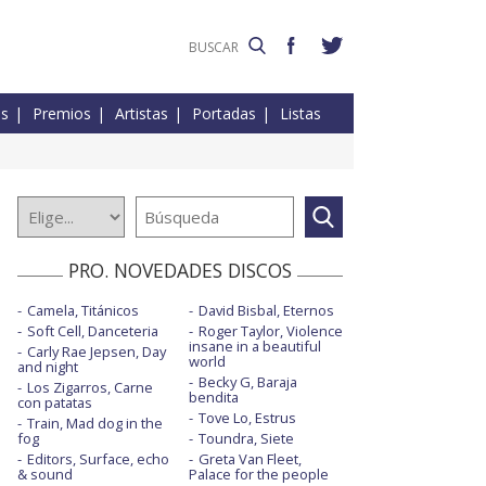
es
Premios
Artistas
Portadas
Listas
PRO. NOVEDADES DISCOS
Camela, Titánicos
David Bisbal, Eternos
Soft Cell, Danceteria
Roger Taylor, Violence
insane in a beautiful
Carly Rae Jepsen, Day
world
and night
Becky G, Baraja
Los Zigarros, Carne
bendita
con patatas
Tove Lo, Estrus
Train, Mad dog in the
fog
Toundra, Siete
Editors, Surface, echo
Greta Van Fleet,
& sound
Palace for the people