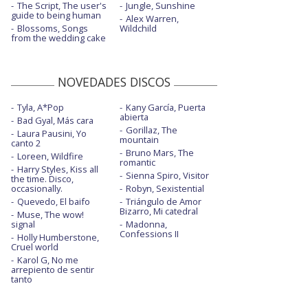
The Script, The user's
Jungle, Sunshine
guide to being human
Alex Warren,
Blossoms, Songs
Wildchild
from the wedding cake
NOVEDADES DISCOS
Tyla, A*Pop
Kany García, Puerta
abierta
Bad Gyal, Más cara
Gorillaz, The
Laura Pausini, Yo
mountain
canto 2
Bruno Mars, The
Loreen, Wildfire
romantic
Harry Styles, Kiss all
Sienna Spiro, Visitor
the time. Disco,
occasionally.
Robyn, Sexistential
Quevedo, El baifo
Triángulo de Amor
Bizarro, Mi catedral
Muse, The wow!
signal
Madonna,
Confessions II
Holly Humberstone,
Cruel world
Karol G, No me
arrepiento de sentir
tanto