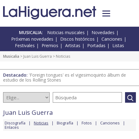
MUSICALIA:
Noticias musicales
Novedades
Próximas novedades
Discos históricos
Canciones
Festivales
Premios
Artistas
Portadas
Listas
Musicalia
>
Juan Luis Guerra
> Noticias
Destacado:
'Foreign tongues' es el vigesimoquinto álbum de
estudio de los Rolling Stones
Juan Luis Guerra
Discografía
Noticias
Biografía
Fotos
Canciones
Enlaces