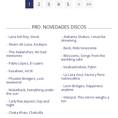
1
2
3
4
5
>
>>
PRO. NOVEDADES DISCOS
Lana Del Rey, Stove
Alabama Shakes, I must be
dreaming
Álvaro de Luna, Azulejos
Beck, Ride lonesome
The Avalanches, No bad
memories
Blossoms, Songs from the
wedding cake
Pablo López, El cuatro
beabadoobee, Pylon
Kasabian, Act III
La Casa Azul, Fauna y flora
subacuática
Phoebe Bridgers, Lost
weekend
Leon Bridges, Happiness
anytime
Nickelback, Everything under
the sun
Interpol, This mirror weighs a
ton
Carly Rae Jepsen, Day and
night
Chaka Khan, Chakzilla