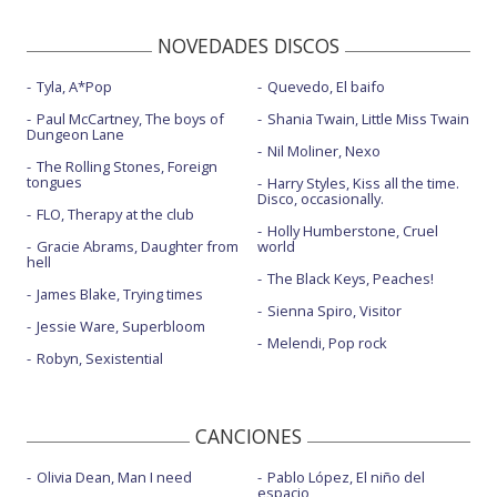
NOVEDADES DISCOS
Tyla, A*Pop
Quevedo, El baifo
Paul McCartney, The boys of
Shania Twain, Little Miss Twain
Dungeon Lane
Nil Moliner, Nexo
The Rolling Stones, Foreign
tongues
Harry Styles, Kiss all the time.
Disco, occasionally.
FLO, Therapy at the club
Holly Humberstone, Cruel
Gracie Abrams, Daughter from
world
hell
The Black Keys, Peaches!
James Blake, Trying times
Sienna Spiro, Visitor
Jessie Ware, Superbloom
Melendi, Pop rock
Robyn, Sexistential
CANCIONES
Olivia Dean, Man I need
Pablo López, El niño del
espacio