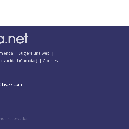
mienda
Sugiere una web
 privacidad
(
Cambiar
)
Cookies
S
0Listas.com
chos reservados