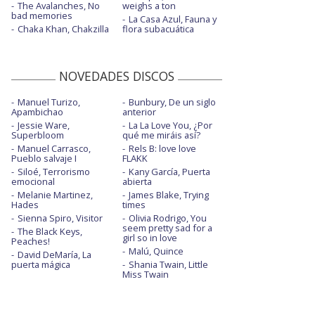
The Avalanches, No
weighs a ton
bad memories
La Casa Azul, Fauna y
Chaka Khan, Chakzilla
flora subacuática
NOVEDADES DISCOS
Manuel Turizo,
Bunbury, De un siglo
Apambichao
anterior
Jessie Ware,
La La Love You, ¿Por
Superbloom
qué me miráis así?
Manuel Carrasco,
Rels B: love love
Pueblo salvaje I
FLAKK
Siloé, Terrorismo
Kany García, Puerta
emocional
abierta
Melanie Martinez,
James Blake, Trying
Hades
times
Sienna Spiro, Visitor
Olivia Rodrigo, You
seem pretty sad for a
The Black Keys,
girl so in love
Peaches!
Malú, Quince
David DeMaría, La
puerta mágica
Shania Twain, Little
Miss Twain