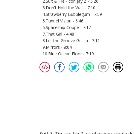
2.Suit & Tie - con Jay Z - 5:26
3.Don't Hold the Wall - 7:10
4.Strawberry Bubblegum - 7:59
5.Tunnel Vision - 6:46
6.Spaceship Coupe - 7:17
7.That Girl - 4:48
8.Let the Groove Get In - 7:11
9.Mirrors - 8:04
10.Blue Ocean Floor - 7:19
Suit & Tie
con
Jay Z
, es el primer single d