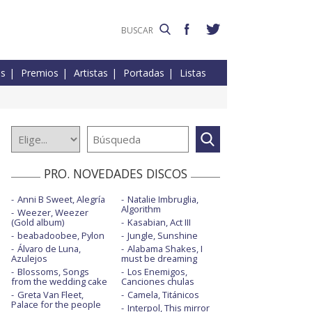
es
Premios
Artistas
Portadas
Listas
PRO. NOVEDADES DISCOS
Anni B Sweet, Alegría
Natalie Imbruglia,
Algorithm
Weezer, Weezer
(Gold album)
Kasabian, Act III
beabadoobee, Pylon
Jungle, Sunshine
Álvaro de Luna,
Alabama Shakes, I
Azulejos
must be dreaming
Blossoms, Songs
Los Enemigos,
from the wedding cake
Canciones chulas
Greta Van Fleet,
Camela, Titánicos
Palace for the people
Interpol, This mirror