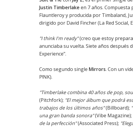
Justin Timberlake
en 7 años. Compuesta p
Flauntleroy y producida por Timbaland, J
dirigido por David Fincher (La Red Social, 
"I think I'm ready"
(creo que estoy preparad
anunciaba su vuelta. Siete años después 
Experience".
Como segundo single
Mirrors
. Con un vid
P!NK).
"Timberlake combina 40 años de pop, soul
(Pitchfork);
"El mejor álbum que podrá es
trabajos de los últimos años"
(Billboard);
una gran banda sonora"
(Vibe Magazine);
de la perfección"
(Associated Press);
"Eleg