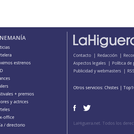
INEMANÍA
icias
telera
Contacto
Redacción
Reco
óximos estrenos
Aspectos legales
Política de
D
Publicidad y webmasters
RS
ances
ilers
Otros servicios:
Chistes
|
Top1
stivales + premios
ores y actrices
teles
x-office
LaHiguera.net. Todos los dere
a / directorio