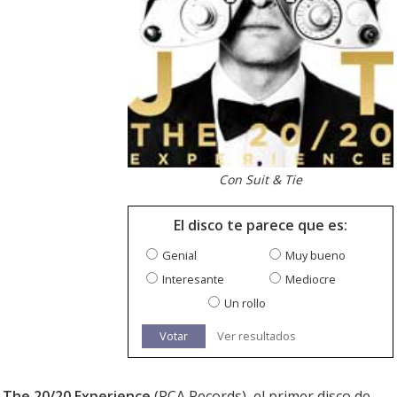
Con Suit & Tie
El disco te parece que es:
Genial
Muy bueno
Interesante
Mediocre
Un rollo
Votar
Ver resultados
e
The 20/20 Experience
(RCA Records), el primer disco de