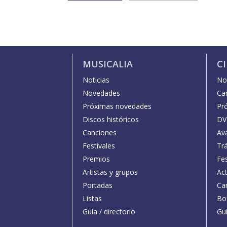
MUSICALIA
C
Noticias
Not
Novedades
Car
Próximas novedades
Pr
Discos históricos
DV
Canciones
Av
Festivales
Trá
Premios
Fe
Artistas y grupos
Act
Portadas
Car
Listas
Bo
Guía / directorio
Guí