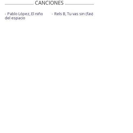
CANCIONES
Pablo López, El niño
Rels B, Tu vas sin (fav)
del espacio