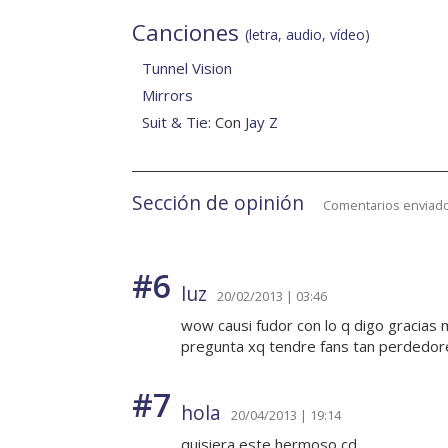
Canciones
(letra, audio, vídeo)
Tunnel Vision
Mirrors
Suit & Tie
: Con
Jay Z
Sección de opinión
Comentarios enviado
#6
luz
20/02/2013 | 03:46
wow causi fudor con lo q digo gracias 
pregunta xq tendre fans tan perdedor
#7
hola
20/04/2013 | 19:14
quisiera este hermoso cd