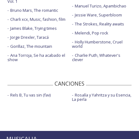
Vol. 1
Manuel Turizo, Apambichao
Bruno Mars, The romantic
Jessie Ware, Superbloom
Charli xcx, Music, fashion, film
The Strokes, Reality awaits
James Blake, Trying times
Melendi, Pop rock
Jorge Drexler, Taracá
Holly Humberstone, Cruel
Gorillaz, The mountain
world
Ana Torroja, Se ha acabado el
Charlie Puth, Whatever's
show
clever
CANCIONES
Rels B, Tu vas sin (fav)
Rosalía y Yahritza y su Esencia,
La perla
MUSICALIA