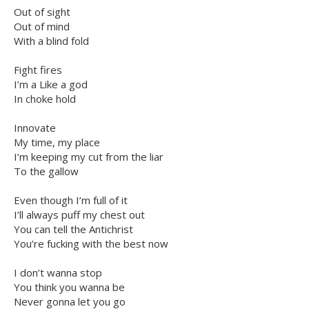
Out of sight
Out of mind
With a blind fold
Fight fires
I’m a Like a god
In choke hold
Innovate
My time, my place
I’m keeping my cut from the liar
To the gallow
Even though I’m full of it
I’ll always puff my chest out
You can tell the Antichrist
You’re fucking with the best now
I don’t wanna stop
You think you wanna be
Never gonna let you go