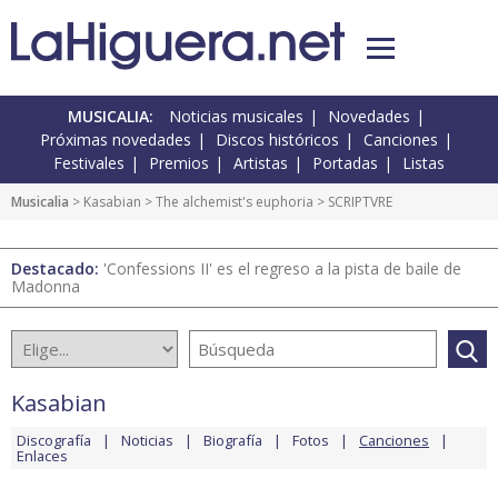
MUSICALIA:
Noticias musicales
Novedades
Próximas novedades
Discos históricos
Canciones
Festivales
Premios
Artistas
Portadas
Listas
Musicalia
>
Kasabian
>
The alchemist's euphoria
> SCRIPTVRE
Destacado:
'Confessions II' es el regreso a la pista de baile de
Madonna
Kasabian
Discografía
Noticias
Biografía
Fotos
Canciones
Enlaces