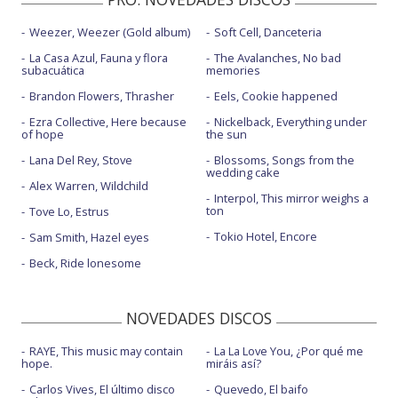
Weezer, Weezer (Gold album)
Soft Cell, Danceteria
La Casa Azul, Fauna y flora
The Avalanches, No bad
subacuática
memories
Brandon Flowers, Thrasher
Eels, Cookie happened
Ezra Collective, Here because
Nickelback, Everything under
of hope
the sun
Lana Del Rey, Stove
Blossoms, Songs from the
wedding cake
Alex Warren, Wildchild
Interpol, This mirror weighs a
ton
Tove Lo, Estrus
Tokio Hotel, Encore
Sam Smith, Hazel eyes
Beck, Ride lonesome
NOVEDADES DISCOS
RAYE, This music may contain
La La Love You, ¿Por qué me
hope.
miráis así?
Carlos Vives, El último disco
Quevedo, El baifo